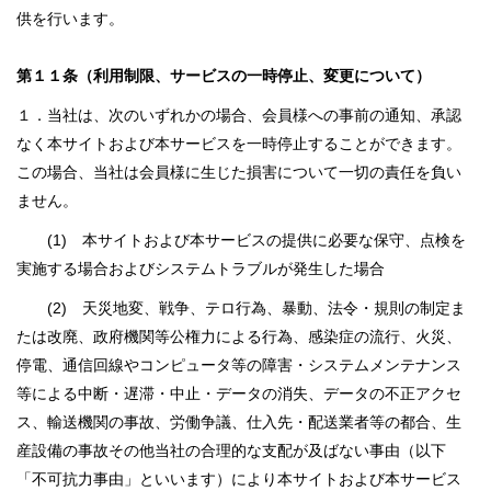
供を行います。
第１１条（利用制限、サービスの一時停止、変更について）
１．当社は、次のいずれかの場合、会員様への事前の通知、承認
なく本サイトおよび本サービスを一時停止することができます。
この場合、当社は会員様に生じた損害について一切の責任を負い
ません。
(1) 本サイトおよび本サービスの提供に必要な保守、点検を
実施する場合およびシステムトラブルが発生した場合
(2) 天災地変、戦争、テロ行為、暴動、法令・規則の制定ま
たは改廃、政府機関等公権力による行為、感染症の流行、火災、
停電、通信回線やコンピュータ等の障害・システムメンテナンス
等による中断・遅滞・中止・データの消失、データの不正アクセ
ス、輸送機関の事故、労働争議、仕入先・配送業者等の都合、生
産設備の事故その他当社の合理的な支配が及ばない事由（以下
「不可抗力事由」といいます）により本サイトおよび本サービス