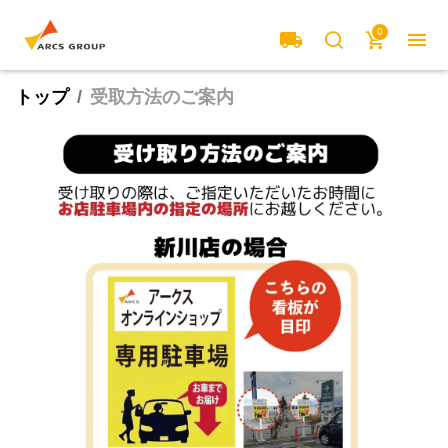
0
local_shipping
menu
search
cart
トップ
受取方法のご案内