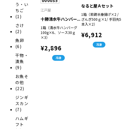
0000S5
う・い
なると屋Ａセット
ちご
江戸屋
1箱（若鶏半身揚げ×2 /
(1)
十勝清水牛ハンバー...
ざんぎ500ｇ×1/ 手羽先5
本入×2）
さけ
1箱（清水牛ハンバーグ
(2)
100g×6、ソース30ｇ
¥6,912
×3）
魚卵
冷凍
(6)
¥2,896
干物・
冷凍
漬魚
(9)
お魚そ
の他
(22)
ジンギ
スカン
(7)
ハムギ
フト