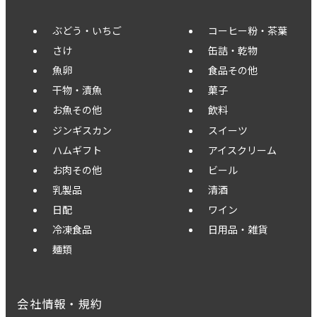
ぶどう・いちご
コーヒー粉・茶葉
さけ
缶詰・乾物
魚卵
食品その他
干物・漬魚
菓子
お魚その他
飲料
ジンギスカン
スイーツ
ハムギフト
アイスクリーム
お肉その他
ビール
乳製品
清酒
日配
ワイン
冷凍食品
日用品・雑貨
麺類
会社情報・規約