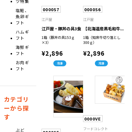
ツ特集
0000S7
0000S6
塩鮭、
魚卵ギ
江戸屋
江戸屋
フト
江戸屋・豚丼の具3食
【北海道産黒毛和牛...
ハムギ
1箱（豚丼の具153ｇ
1箱（知床牛切り落とし
フト
×3）
300ｇ）
海鮮ギ
¥2,896
¥2,896
フト
お肉ギ
冷凍
冷凍
フト
カテゴリ
ーから探
す
0000VE
フードコレクト
ぶど