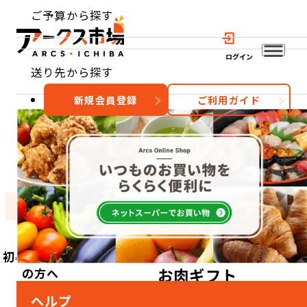
ご予算から探す
ログイン
送り先から探す
新規会員登録
ご利用ガイド
おすすめ
特集
カテゴリー
TOP
特集一覧
お肉ギフト
初めてご利用
お肉ギフト
の方へ
ヘルプ