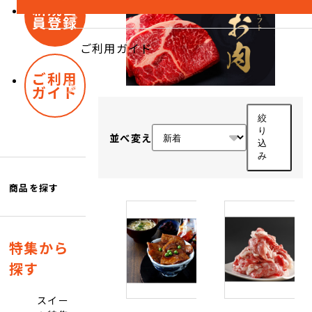
新規会
員登録
ご利用ガイド
ご利用
ガイド
絞
り
並べ変え
込
み
商品を探す
特集から
探す
スイー