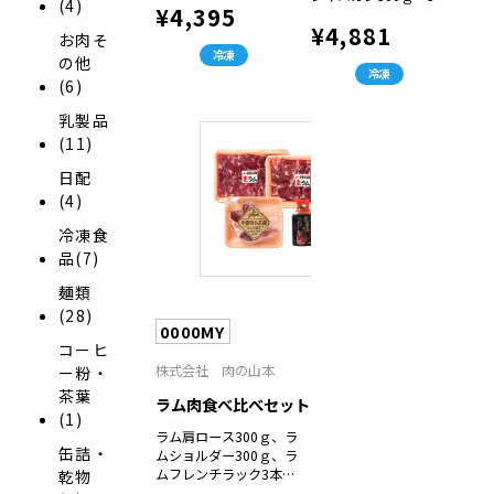
(4)
¥4,395
¥4,881
お肉そ
冷凍
の他
冷凍
(6)
乳製品
(11)
日配
(4)
冷凍食
品(7)
麺類
(28)
0000MY
コーヒ
株式会社 肉の山本
ー粉・
茶葉
ラム肉食べ比べセット
(1)
ラム肩ロース300ｇ、ラ
缶詰・
ムショルダー300ｇ、ラ
ムフレンチラック3本
乾物
（200ｇ）、生ラムのタ