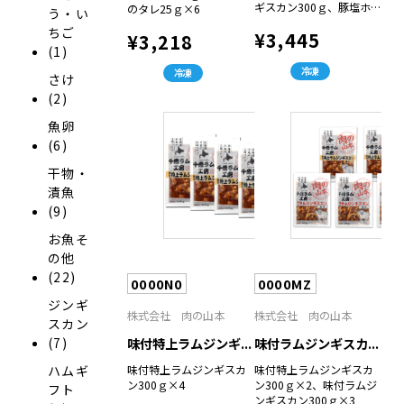
ギスカン300ｇ、豚塩ホ
のタレ25ｇ×6
う・い
ルモン220ｇ×2
ちご
¥3,445
¥3,218
(1)
冷凍
冷凍
さけ
(2)
魚卵
(6)
干物・
漬魚
(9)
お魚そ
の他
(22)
0000N0
0000MZ
ジンギ
株式会社 肉の山本
株式会社 肉の山本
スカン
(7)
味付特上ラムジンギ...
味付ラムジンギスカ...
ハムギ
味付特上ラムジンギスカ
味付特上ラムジンギスカ
ン300ｇ×4
ン300ｇ×2、味付ラムジ
フト
ンギスカン300ｇ×3