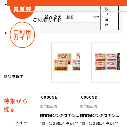
新規会
員登録
絞
り
並べ変え
ご利用ガイド
込
み
ご利用
ガイド
商品を探す
0000NE
0000ND
特集から
坂口精肉店
坂口精肉店
探す
味覚園ジンギスカン...
味覚園ジンギスカン...
スイー
1箱（味覚園味付ラム400
1箱（味覚園味付ラム400