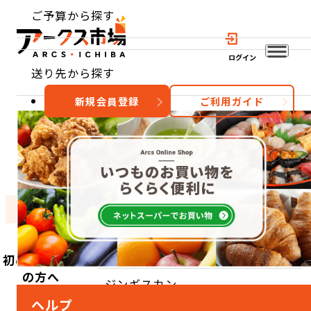
ご予算から探す
ログイン
送り先から探す
新規会員登録
ご利用ガイド
おすすめ
特集
カテゴリー
TOP
カテゴリーから探す
お肉
ジンギスカン
初めてご利用
の方へ
ジンギスカン
ヘルプ