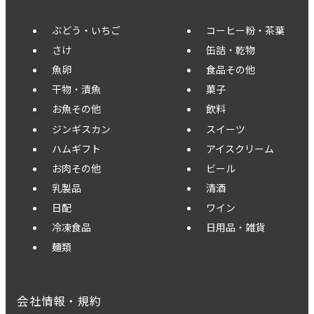
ぶどう・いちご
コーヒー粉・茶葉
さけ
缶詰・乾物
魚卵
食品その他
干物・漬魚
菓子
お魚その他
飲料
ジンギスカン
スイーツ
ハムギフト
アイスクリーム
お肉その他
ビール
乳製品
清酒
日配
ワイン
冷凍食品
日用品・雑貨
麺類
会社情報・規約