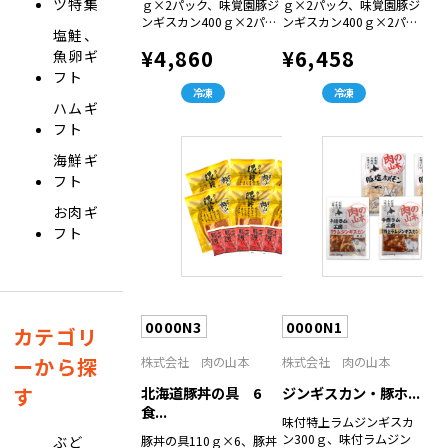
ツ特集
ｇ×2パック、味覚園豚ジ
ｇ×2パック、味覚園豚ジ
ンギスカン400ｇ×2パッ
ンギスカン400ｇ×2パッ
塩鮭、
ク）
ク、味覚園牛カルビ200ｇ
¥4,860
¥6,458
魚卵ギ
×2パック）
フト
冷凍
冷凍
ハムギ
フト
海鮮ギ
フト
お肉ギ
フト
0000N3
0000N1
カテゴリ
ーから探
株式会社 肉の山本
株式会社 肉の山本
す
北海道豚丼の具 6
ジンギスカン・豚ホ...
食...
味付特上ラムジンギスカ
ン300ｇ、味付ラムジン
ぶど
豚丼の具110ｇ×6、豚丼