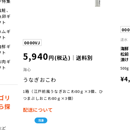
ツ特集
ｇ
×1、
塩鮭、
海鮮
魚卵ギ
だし
フト
おこ
わ80
000
ハムギ
ｇ
フト
×1、
道水
0000VJ
ほや
海鮮ギ
おこ
海鮮
わ80
5,940
フト
松前
円(税込)｜送料別
ｇ
漬け
お肉ギ
×1、
ざっ
フト
500g
海心
こく
おこ
¥4
うなぎおこわ
わ80
ｇ
1箱（江戸前風うなぎおこわ80ｇ×3個、ひ
×1、
ゴリ
ほた
つまぶしおこわ80ｇ×3個）
てお
ら探
こわ
配送について
80ｇ
×1）
冷凍
ぶど