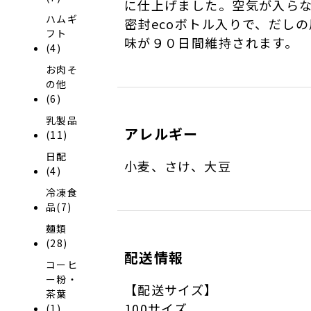
に仕上げました。空気が入ら
ハムギ
密封ecoボトル入りで、だしの
フト
味が９０日間維持されます。
(4)
お肉そ
の他
(6)
乳製品
アレルギー
(11)
日配
小麦、さけ、大豆
(4)
冷凍食
品(7)
麺類
(28)
配送情報
コーヒ
ー粉・
【配送サイズ】
茶葉
100サイズ
(1)