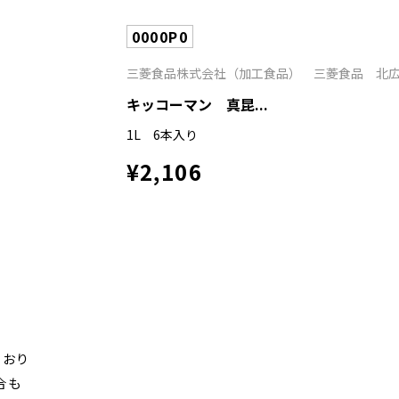
0000P0
三菱食品株式会社（加工食品） 三菱食品 北広
キッコーマン 真昆...
1L 6本入り
¥2,106
ており
合も