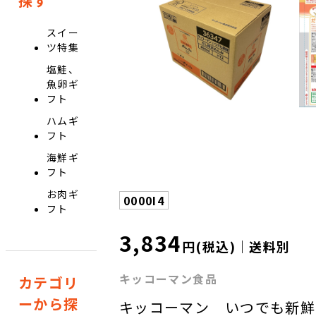
探す
スイー
ツ特集
塩鮭、
魚卵ギ
フト
ハムギ
フト
海鮮ギ
フト
お肉ギ
0000I4
フト
3,834
円(税込)｜送料別
キッコーマン食品
カテゴリ
ーから探
キッコーマン いつでも新鮮