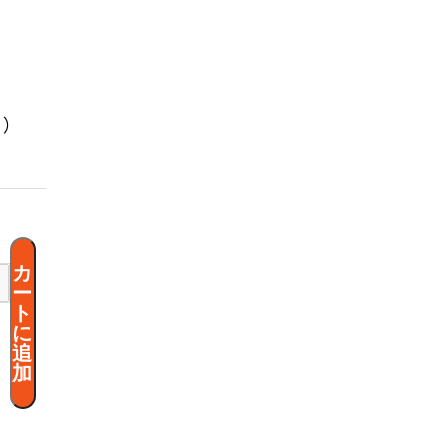
く）
カ
ー
ト
に
追
加