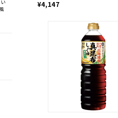
ない
¥4,147
風