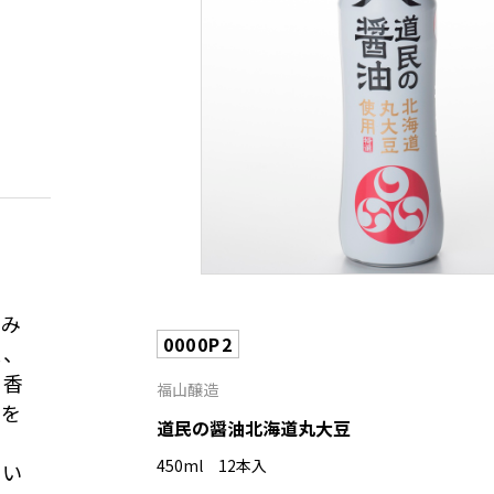
旨み
0000P2
立、
る香
福山醸造
ゆを
道民の醤油北海道丸大豆
っ
450ml 12本入
わい