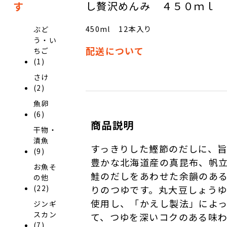
し贅沢めんみ ４５０ｍｌ
す
450ml 12本入り
ぶど
う・い
配送について
ちご
(1)
さけ
(2)
魚卵
(6)
商品説明
干物・
漬魚
すっきりした鰹節のだしに、
(9)
豊かな北海道産の真昆布、帆
お魚そ
鮭のだしをあわせた余韻のあ
の他
りのつゆです。丸大豆しょう
(22)
使用し、「かえし製法」によ
ジンギ
スカン
て、つゆを深いコクのある味
(7)