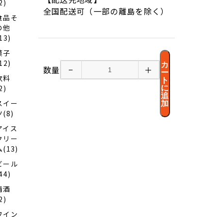
2)
全国配送可（一部の離島を除く）
食品そ
の他
13)
菓子
12)
カ
数量
−
＋
ー
飲料
ト
2)
に
追
スイー
加
ツ(8)
アイス
クリー
ム(13)
ビール
44)
清酒
2)
ワイン