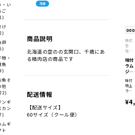
冷凍
う・い
ちご
1)
さけ
00
2)
商品説明
株式
魚卵
会
6)
北海道の空のの玄関口、千歳にあ
社
肉の
干物・
る精肉店の商品です
味付
山本
漬魚
ラム
9)
ジン
ギス
お魚そ
味付
カ...
特上
の他
ラム
22)
配送情報
ジン
¥4
ギス
ジンギ
カン
【配送サイズ】
スカン
300ｇ
60サイズ（クール便）
7)
×2、
味付
ハムギ
ラム
フト
ジン