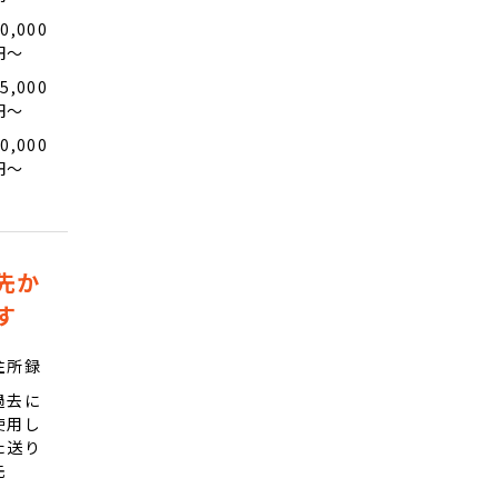
0,000
円〜
5,000
円〜
0,000
円〜
先か
す
住所録
過去に
使用し
た送り
先