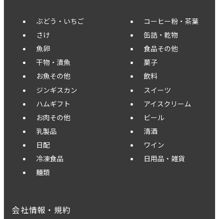
ぶどう・いちご
コーヒー粉・茶葉
さけ
缶詰・乾物
魚卵
食品その他
干物・漬魚
菓子
お魚その他
飲料
ジンギスカン
スイーツ
ハムギフト
アイスクリーム
お肉その他
ビール
乳製品
清酒
日配
ワイン
冷凍食品
日用品・雑貨
麺類
会社情報・規約