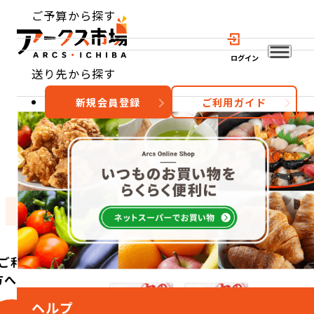
ご予算から探す
ログイン
送り先から探す
新規会員登録
ご利用ガイド
おすすめ
特集
カテゴリー
ご利用
方へ
ヘルプ
こ