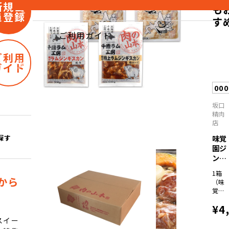
新規会
も
員登録
す
ご利用ガイド
ご利用
ガイド
00
坂口
精肉
店
探す
味覚
園ジ
ンギ
スカ
1箱
ン...
から
（味
覚園
味付
¥4
ラム
400ｇ
スイー
×2パ