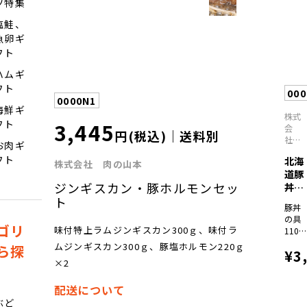
ツ特集
ッ
ク、
塩鮭、
味覚
魚卵ギ
園豚
フト
ジン
ギス
ハムギ
カン
フト
400ｇ
000
0000N1
×2パ
海鮮ギ
ッ
株式
ク）
3,445
フト
会
円(税込)｜送料別
社
お肉ギ
肉の
フト
北海
山本
株式会社 肉の山本
道豚
ジンギスカン・豚ホルモンセッ
丼の
具
ト
豚丼
6食..
の具
ゴリ
味付特上ラムジンギスカン300ｇ、味付ラ
110ｇ
×6、
ムジンギスカン300ｇ、豚塩ホルモン220ｇ
ら探
¥3
豚丼
×2
のタ
レ25
配送について
ｇ×6
ぶど