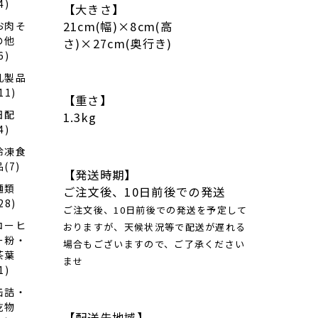
4)
ギス
【大きさ】
カン
21cm(幅)×8cm(高
お肉そ
300ｇ
の他
×3
さ)×27cm(奥行き)
6)
乳製品
11)
【重さ】
日配
1.3kg
4)
冷凍食
品(7)
【発送時期】
麺類
ご注文後、10日前後での発送
28)
ご注文後、10日前後での発送を予定して
コーヒ
おりますが、天候状況等で配送が遅れる
ー粉・
場合もございますので、ご了承ください
茶葉
ませ
1)
缶詰・
乾物
【配送先地域】