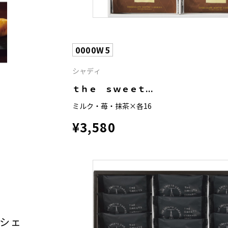
0000W5
シャディ
ｔｈｅ ｓｗｅｅｔ...
ミルク・苺・抹茶×各16
¥3,580
シェ