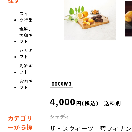
探す
スイー
ツ特集
塩鮭、
魚卵ギ
フト
ハムギ
フト
海鮮ギ
フト
お肉ギ
0000W3
フト
4,000
円(税込)｜送料別
シャディ
カテゴリ
ーから探
ザ・スウィーツ 蜜フィナン