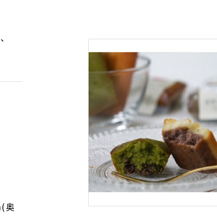
ド、
m(奥