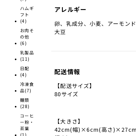
アレルギー
ハムギ
フト
(4)
卵、乳成分、小麦、アーモン
お肉そ
大豆
の他
(6)
乳製品
(11)
日配
配送情報
(4)
冷凍食
【配送サイズ】
品(7)
80サイズ
麺類
(28)
コーヒ
【大きさ】
ー粉・
42cm(幅)×6cm(高さ)×27c
茶葉
(1)