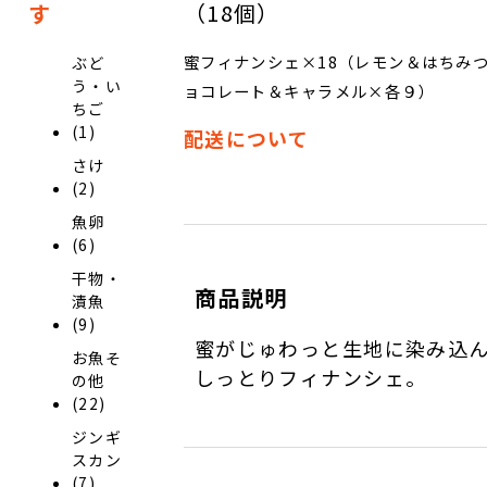
（18個）
す
蜜フィナンシェ×18（レモン＆はちみ
ぶど
う・い
ョコレート＆キャラメル×各９）
ちご
(1)
配送について
さけ
(2)
魚卵
(6)
干物・
商品説明
漬魚
(9)
蜜がじゅわっと生地に染み込
お魚そ
しっとりフィナンシェ。
の他
(22)
ジンギ
スカン
(7)