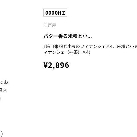
0000HZ
江戸屋
バター香る米粉と小...
1箱（米粉と小豆のフィナンシェ×4、米粉と小
ィナンシェ（抹茶）×4）
¥2,896
てお
場合
せ
く）