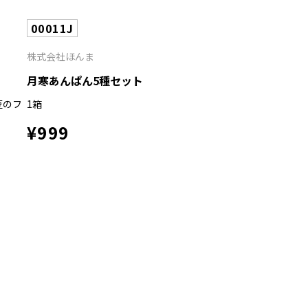
00011J
株式会社ほんま
月寒あんぱん5種セット
豆のフ
1箱
¥999