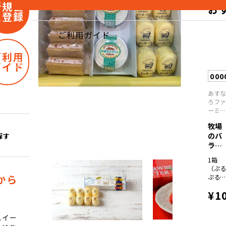
新規会
お
員登録
ご利用ガイド
ご利用
ガイド
000
あす
ろフ
ーミ
グ
牧場
のバ
探す
ラエ
ティ
1箱
ー...
（ぷ
から
ぷる
リン
¥1
ミル
ク、か
ぼち
スイー
ゃ、