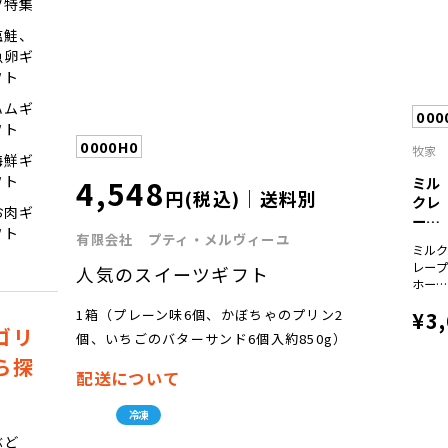
ツ特集
ちご
コー
塩鮭、
ー各
魚卵ギ
90g×
各2
フト
本、
むヨ
ハムギ
000
グル
フト
140m
0000H0
牧家
本、
海鮮ギ
スカ
4,548
フト
ミル
プの
円(税込)｜送料別
クレ
ヨー
お肉ギ
ープ
ルト
フト
ホー
有限会社 プティ・メルヴィーユ
140m
ミル
ル
本、
レー
人気のスイーツギフト
いる
ホー
のむ
×１
ーグ
¥3
1箱（プレーン味6個、かぼちゃのプリン2
ト
ゴリ
個、いちごのバターサンド6個入約850g）
140m
ら探
本、
配送について
ルク
ーヒ
140m
冷凍
本、
ぶど
キャ