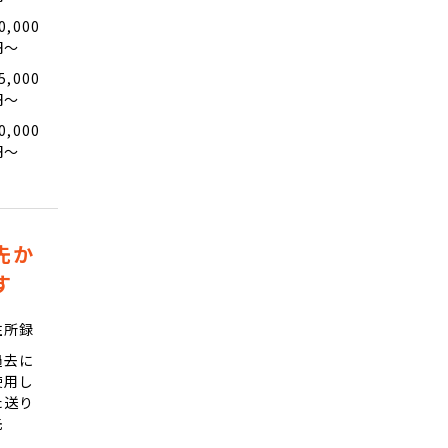
0,000
円〜
5,000
円〜
0,000
円〜
先か
す
住所録
過去に
使用し
た送り
先