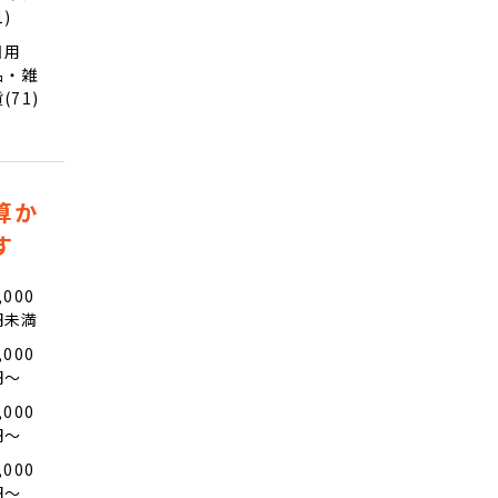
1)
日用
品・雑
(71)
算か
す
,000
円未満
,000
円〜
,000
円〜
,000
円〜