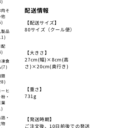
4)
配送情報
お肉そ
の他
【配送サイズ】
6)
80サイズ（クール便）
乳製品
11)
日配
4)
【大きさ】
27cm(幅)×8cm(高
冷凍食
さ)×20cm(奥行き)
(7)
麺類
28)
【重さ】
コーヒ
731g
ー粉・
茶葉
1)
缶詰・
【発送時期】
乾物
ご注文後、10日前後での発送