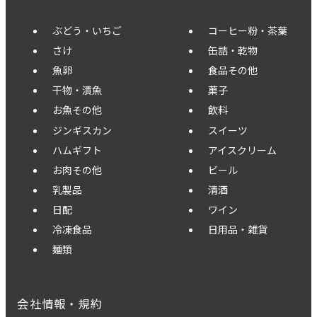
ぶどう・いちご
コーヒー粉・茶葉
さけ
缶詰・乾物
魚卵
食品その他
干物・漬魚
菓子
お魚その他
飲料
ジンギスカン
スイーツ
ハムギフト
アイスクリーム
お肉その他
ビール
乳製品
清酒
日配
ワイン
冷凍食品
日用品・雑貨
麺類
会社情報・規約