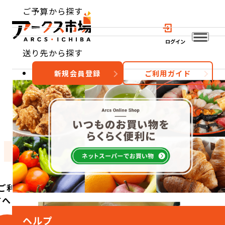
ご予算から探す
ログイン
送り先から探す
新規会員登録
ご利用ガイド
おすすめ
特集
カテゴリー
ご利用
方へ
ヘルプ
こ