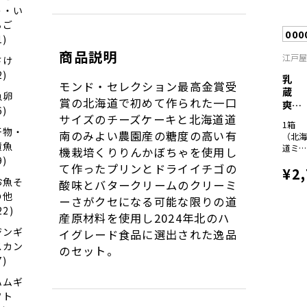
う・い
メル
（ミ
ちご
000
ク）
1)
12粒
商品説明
江戸
×1
さけ
個、
2)
乳
造り
モンド・セレクション最高金賞受
蔵
ター
魚卵
賞の北海道で初めて作られた一口
爽や
160g
6)
個、
かク
サイズのチーズケーキと北海道道
1箱
スカ
リ
干物・
南のみよい農園産の糖度の高い有
（北
プジ
ー...
漬魚
道ミ
機栽培くりりんかぼちゃを使用し
ム
9)
クシ
150g
て作ったプリンとドライイチゴの
¥2
ー
個
お魚そ
酸味とバタークリームのクリーミ
×3、
北海
の他
ーさがクセになる可能な限りの道
チョ
22)
産原材料を使用し2024年北のハ
シュ
×3）
ジンギ
イグレード食品に選出された逸品
スカン
のセット。
7)
ハムギ
フト