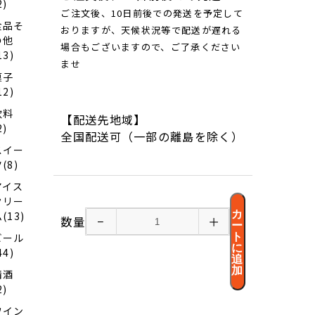
2)
ご注文後、10日前後での発送を予定して
食品そ
おりますが、天候状況等で配送が遅れる
の他
場合もございますので、ご了承ください
13)
ませ
菓子
12)
飲料
【配送先地域】
2)
全国配送可（一部の離島を除く）
スイー
(8)
アイス
クリー
カ
(13)
数量
−
＋
ー
ト
ビール
に
44)
追
加
清酒
2)
ワイン