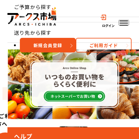
ご予算から探す
ログイン
送り先から探す
新規会員登録
ご利用ガイド
おすすめ
特集
カテゴリー
ご利用
方へ
ヘルプ
こ