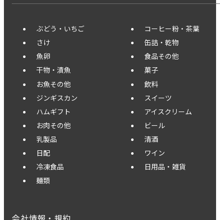
ぶどう・いちご
コーヒー粉・茶葉
さけ
缶詰・乾物
魚卵
食品その他
干物・漬魚
菓子
お魚その他
飲料
ジンギスカン
スイーツ
ハムギフト
アイスクリーム
お肉その他
ビール
乳製品
清酒
日配
ワイン
冷凍食品
日用品・雑貨
麺類
会社情報・規約