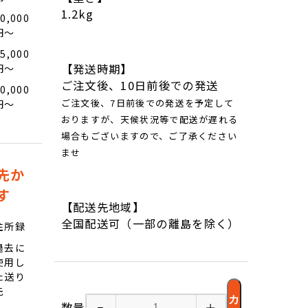
1.2kg
0,000
円〜
5,000
【発送時期】
円〜
ご注文後、10日前後での発送
0,000
ご注文後、7日前後での発送を予定して
円〜
おりますが、天候状況等で配送が遅れる
場合もございますので、ご了承ください
ませ
先か
す
【配送先地域】
全国配送可（一部の離島を除く）
住所録
過去に
使用し
た送り
先
カ
数量
−
＋