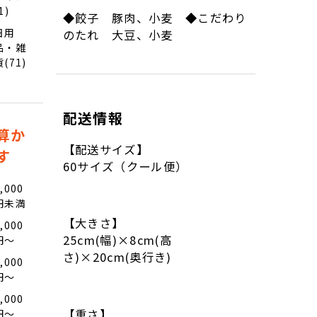
1)
◆餃子 豚肉、小麦 ◆こだわり
日用
のたれ 大豆、小麦
品・雑
貨(71)
配送情報
算か
【配送サイズ】
す
60サイズ（クール便）
,000
円未満
【大きさ】
,000
25cm(幅)×8cm(高
円〜
さ)×20cm(奥行き)
,000
円〜
,000
【重さ】
円〜