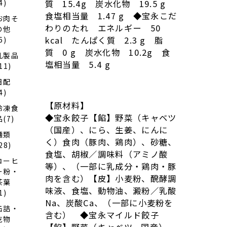
4)
質 15.4g 炭水化物 19.5 g
食塩相当量 1.47 g ◆宝永こだ
お肉そ
わりのたれ エネルギー 50
の他
kcal たんぱく質 2.3 g 脂
6)
質 0 g 炭水化物 10.2g 食
乳製品
塩相当量 5.4 g
11)
日配
4)
【原材料】
冷凍食
◆宝永餃子【餡】野菜（キャベツ
品(7)
（国産）、にら、生姜、にんに
麺類
く）食肉（豚肉、鶏肉）、砂糖、
28)
食塩、胡椒／調味料（アミノ酸
コーヒ
等）、（一部に乳成分・鶏肉・豚
ー粉・
肉を含む）【皮】小麦粉、醗酵調
茶葉
味液、食塩、動物油、澱粉／乳酸
1)
Na、炭酸Ca、（一部に小麦粉を
缶詰・
含む） ◆宝永マイルド餃子
乾物
【餡】野菜（キャベツ、国産）、