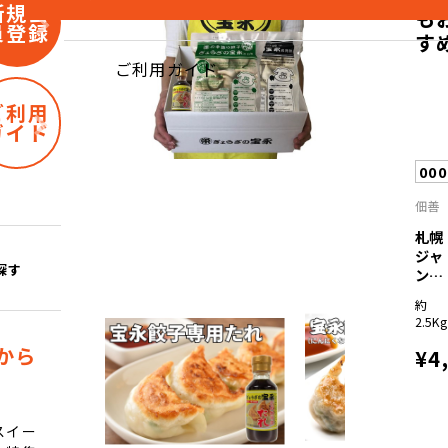
新規会
も
員登録
す
ご利用ガイド
ご利用
ガイド
00
佃善
札幌
ジャ
探す
ンボ
肉餃
約
子1..
2.5Kg
から
¥4
スイー