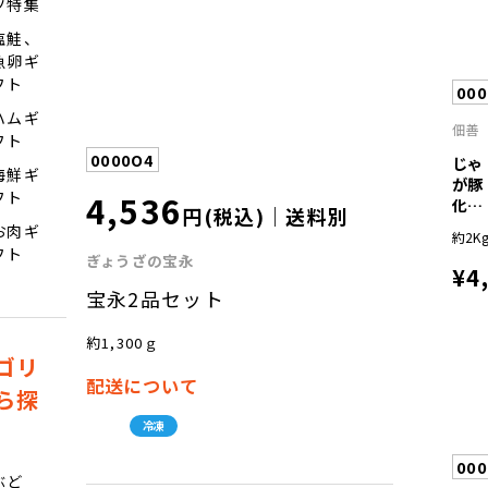
ツ特集
塩鮭、
魚卵ギ
フト
00
ハムギ
佃善
フト
0000O4
じゃ
海鮮ギ
が豚
4,536
フト
化粧
円(税込)｜送料別
箱＆
お肉ギ
約2K
じ...
フト
ぎょうざの宝永
¥4
宝永2品セット
約1,300ｇ
ゴリ
配送について
ら探
冷凍
00
ぶど