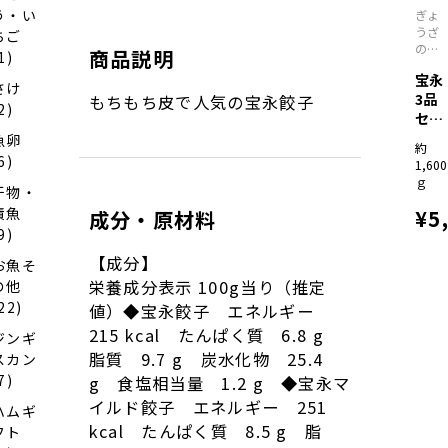
う・い
ぎょ
うざ
ちご
の宝
商品説明
1)
永
宝永
さけ
3品
もちもち皮で人気の宝永餃子
2)
セッ
ト
魚卵
約
6)
1,600
ｇ
干物・
漬魚
¥5
成分・原材料
9)
【成分】
お魚そ
栄養成分表示 100g当り（推定
の他
22)
値）◆宝永餃子 エネルギー
215 kcal たんぱく質 6.8 g
ジンギ
脂質 9.7 g 炭水化物 25.4
スカン
7)
g 食塩相当量 1.2 g ◆宝永マ
イルド餃子 エネルギー 251
ハムギ
kcal たんぱく質 8.5 g 脂
フト