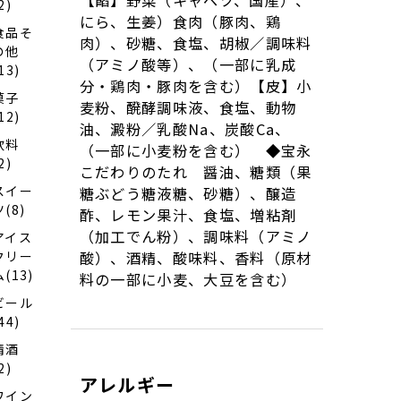
2)
にら、生姜）食肉（豚肉、鶏
食品そ
肉）、砂糖、食塩、胡椒／調味料
の他
（アミノ酸等）、（一部に乳成
13)
分・鶏肉・豚肉を含む）【皮】小
菓子
麦粉、醗酵調味液、食塩、動物
12)
油、澱粉／乳酸Na、炭酸Ca、
飲料
（一部に小麦粉を含む） ◆宝永
2)
こだわりのたれ 醤油、糖類（果
スイー
糖ぶどう糖液糖、砂糖）、醸造
ツ(8)
酢、レモン果汁、食塩、増粘剤
（加工でん粉）、調味料（アミノ
アイス
クリー
酸）、酒精、酸味料、香料（原材
ム(13)
料の一部に小麦、大豆を含む）
ビール
44)
清酒
2)
アレルギー
ワイン