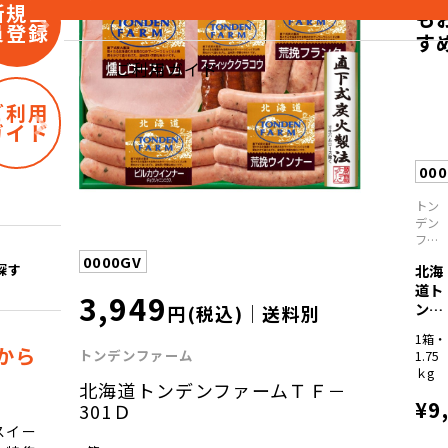
新規会
も
員登録
す
ご利用ガイド
ご利用
ガイド
00
トン
デン
ファ
ーム
0000GV
探す
北海
道ト
3,949
ンデ
円(税込)｜送料別
ンフ
1箱・
ァ...
から
トンデンファーム
1.75
ｋg
北海道トンデンファームＴＦ－
¥9
301Ｄ
スイー