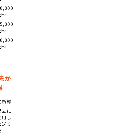
0,000
円〜
5,000
円〜
0,000
円〜
先か
す
住所録
過去に
使用し
た送り
先