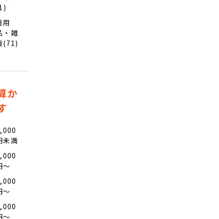
1)
日用
品・雑
貨(71)
算か
す
,000
円未満
,000
円〜
,000
円〜
,000
円〜