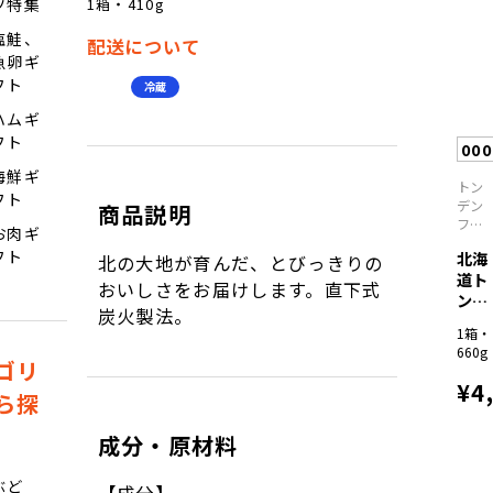
1箱・410g
ツ特集
塩鮭、
配送について
魚卵ギ
フト
冷蔵
ハムギ
フト
00
海鮮ギ
トン
フト
デン
商品説明
ファ
お肉ギ
ーム
フト
北海
北の大地が育んだ、とびっきりの
道ト
おいしさをお届けします。直下式
ンデ
炭火製法。
ンフ
1箱・
ァ...
660g
ゴリ
¥4
ら探
成分・原材料
ぶど
【成分】