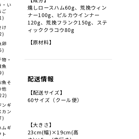
う・い
燻しロースハム60g、荒挽ウィン
ちご
ナー100g、ピルカウインナー
1)
120g、荒挽フランク150g、ステ
さけ
ィッククラコウ80g
2)
【原材料】
魚卵
6)
干物・
漬魚
9)
配送情報
お魚そ
の他
【配送サイズ】
22)
60サイズ（クール便）
ジンギ
スカン
7)
【大きさ】
ハムギ
23cm(幅)×19cm(高
フト