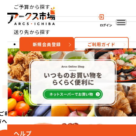
ご予算から探す
ログイン
送り先から探す
新規会員登録
ご利用ガイド
おすすめ
特集
カテゴリー
ご利用
方へ
ヘルプ
こ