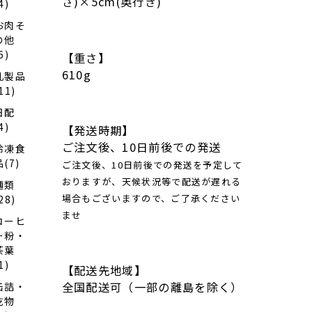
さ)×5cm(奥行き)
4)
お肉そ
の他
6)
【重さ】
610g
乳製品
11)
日配
4)
【発送時期】
ご注文後、10日前後での発送
冷凍食
品(7)
ご注文後、10日前後での発送を予定して
おりますが、天候状況等で配送が遅れる
麺類
場合もございますので、ご了承ください
28)
ませ
コーヒ
ー粉・
茶葉
1)
【配送先地域】
全国配送可（一部の離島を除く）
缶詰・
乾物