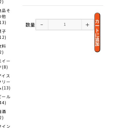
2)
食品そ
の他
カ
13)
数量
−
＋
ー
ト
菓子
に
12)
追
加
飲料
2)
スイー
ツ(8)
アイス
クリー
ム(13)
ビール
44)
清酒
2)
ワイン