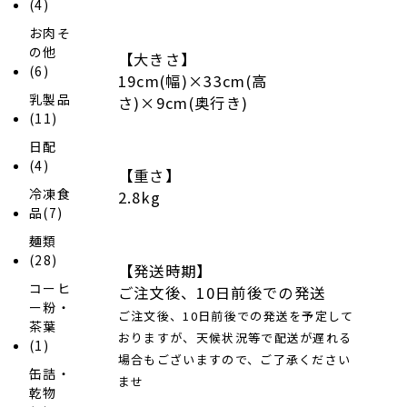
(4)
お肉そ
の他
【大きさ】
(6)
19cm(幅)×33cm(高
乳製品
さ)×9cm(奥行き)
(11)
日配
(4)
【重さ】
冷凍食
2.8kg
品(7)
麺類
(28)
【発送時期】
コーヒ
ご注文後、10日前後での発送
ー粉・
ご注文後、10日前後での発送を予定して
茶葉
おりますが、天候状況等で配送が遅れる
(1)
場合もございますので、ご了承ください
缶詰・
ませ
乾物