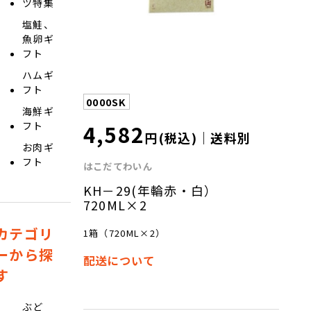
ツ特集
塩鮭、
魚卵ギ
フト
ハムギ
フト
0000SK
海鮮ギ
4,582
フト
円(税込)｜送料別
お肉ギ
フト
はこだてわいん
KH－29(年輪赤・白）
720ML×2
カテゴリ
1箱（720ML×2）
ーから探
配送について
す
ぶど