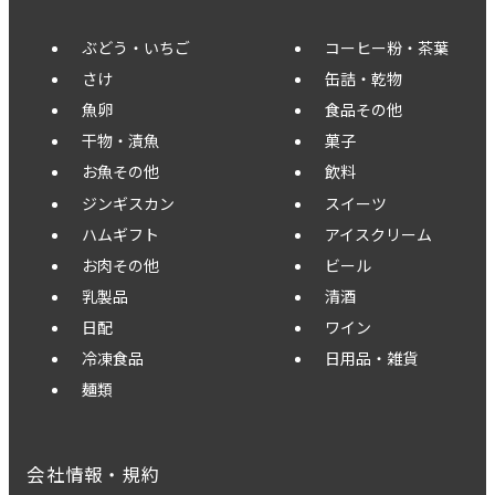
ぶどう・いちご
コーヒー粉・茶葉
さけ
缶詰・乾物
魚卵
食品その他
干物・漬魚
菓子
お魚その他
飲料
ジンギスカン
スイーツ
ハムギフト
アイスクリーム
お肉その他
ビール
乳製品
清酒
日配
ワイン
冷凍食品
日用品・雑貨
麺類
会社情報・規約