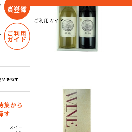
新規会
員登録
ご利用ガイド
ご利用
ガイド
商品を探す
特集から
探す
スイー