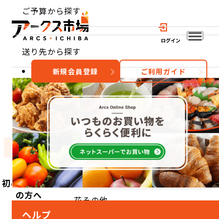
ご予算から探す
ログイン
送り先から探す
新規会員登録
ご利用ガイド
おすすめ
特集
カテゴリー
TOP
カテゴリーから探す
野菜
花その他
初めてご利用
の方へ
花その他
ヘルプ