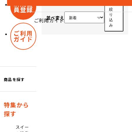
新規会
員登録
絞
り
並べ変え
ご利用ガイド
込
み
ご利用
ガイド
商品を探す
特集から
探す
スイー