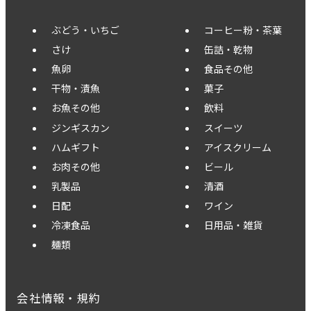
ぶどう・いちご
コーヒー粉・茶葉
さけ
缶詰・乾物
魚卵
食品その他
干物・漬魚
菓子
お魚その他
飲料
ジンギスカン
スイーツ
ハムギフト
アイスクリーム
お肉その他
ビール
乳製品
清酒
日配
ワイン
冷凍食品
日用品・雑貨
麺類
会社情報・規約