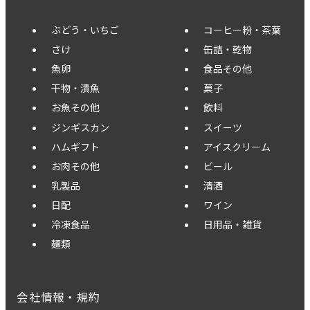
ぶどう・いちご
コーヒー粉・茶葉
さけ
缶詰・乾物
魚卵
食品その他
干物・漬魚
菓子
お魚その他
飲料
ジンギスカン
スイーツ
ハムギフト
アイスクリーム
お肉その他
ビール
乳製品
清酒
日配
ワイン
冷凍食品
日用品・雑貨
麺類
会社情報・規約