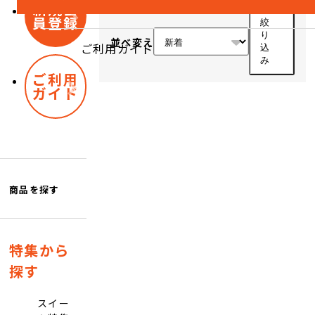
新規会
員登録
絞
り
並べ変え
ご利用ガイド
込
み
ご利用
ガイド
商品を探す
特集から
探す
スイー