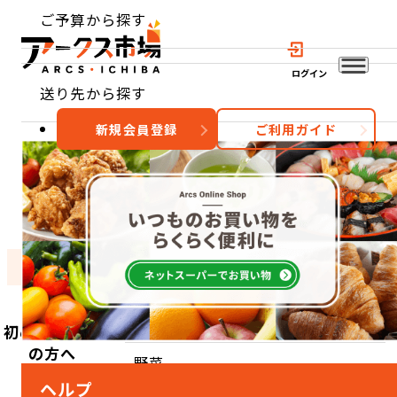
ご予算から探す
ログイン
送り先から探す
新規会員登録
ご利用ガイド
おすすめ
特集
カテゴリー
TOP
カテゴリーから探す
野菜
野菜
初めてご利用
の方へ
野菜
ヘルプ