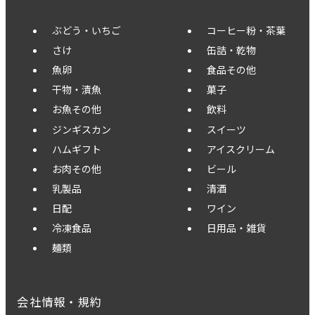
ぶどう・いちご
コーヒー粉・茶葉
さけ
缶詰・乾物
魚卵
食品その他
干物・漬魚
菓子
お魚その他
飲料
ジンギスカン
スイーツ
ハムギフト
アイスクリーム
お肉その他
ビール
乳製品
清酒
日配
ワイン
冷凍食品
日用品・雑貨
麺類
会社情報・規約