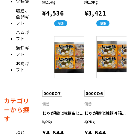
ツ特集
約2.5Kg
約1.9Kg
塩鮭、
¥4,536
¥3,421
魚卵ギ
フト
冷凍
冷凍
ハムギ
フト
海鮮ギ
フト
お肉ギ
フト
0000O7
0000O6
カテゴリ
佃善
佃善
ーから探
じゃが豚化粧箱＆じ...
じゃが豚化粧箱４箱...
す
約2Kg
約2Kg
¥4,644
¥4,644
ぶど