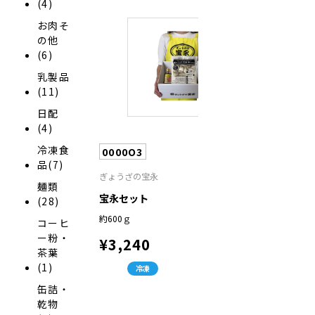
(4)
お肉そ
の他
(6)
乳製品
(11)
日配
(4)
冷凍食
0000O3
品(7)
ぎょうざの宝永
麺類
宝永セット
(28)
約600ｇ
コーヒ
ー粉・
¥3,240
茶葉
(1)
冷凍
缶詰・
乾物