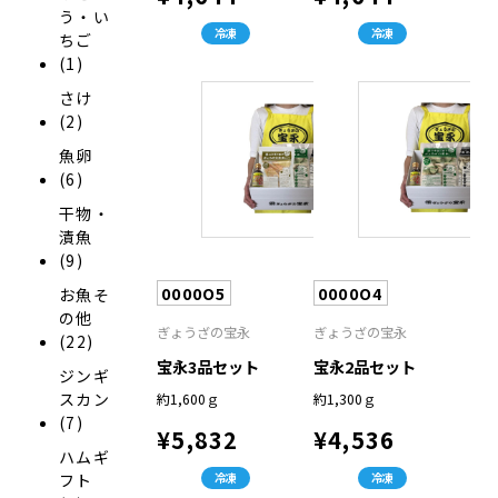
う・い
冷凍
冷凍
ちご
(1)
さけ
(2)
魚卵
(6)
干物・
漬魚
(9)
0000O5
0000O4
お魚そ
の他
ぎょうざの宝永
ぎょうざの宝永
(22)
宝永3品セット
宝永2品セット
ジンギ
スカン
約1,600ｇ
約1,300ｇ
(7)
¥5,832
¥4,536
ハムギ
フト
冷凍
冷凍