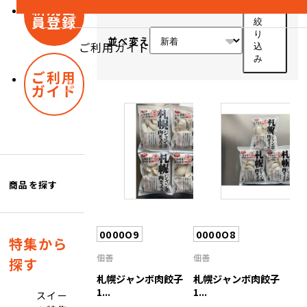
新規会
員登録
絞
り
並べ変え
ご利用ガイド
込
み
ご利用
ガイド
商品を探す
0000O9
0000O8
特集から
佃善
佃善
探す
札幌ジャンボ肉餃子
札幌ジャンボ肉餃子
1...
1...
スイー