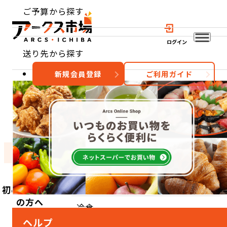
ご予算から探す
ログイン
送り先から探す
新規会員登録
ご利用ガイド
おすすめ
特集
カテゴリー
TOP
カテゴリーから探す
冷食
初めてご利用
の方へ
冷食
ヘルプ