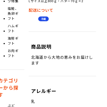
Lサイズ以上800ｇ・バター70ｇ×2
ツ特集
塩鮭、
配送について
魚卵ギ
フト
冷蔵
ハムギ
フト
海鮮ギ
フト
商品説明
お肉ギ
フト
北海道から大地の恵みをお届けし
ます
カテゴリ
ーから探
アレルギー
す
乳
ぶど