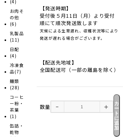
(4)
【発送時期】
お肉そ
受付後５月11日（月）より受付
の他
順にて順次発送致します
(6)
天候による生育遅れ、収穫状況等により
乳製品
発送が遅れる場合がございます。
(11)
日配
(4)
【配送先地域】
冷凍食
全国配送可（一部の離島を除く）
品(7)
麺類
(28)
コーヒ
ー粉・
カ
数量
−
＋
ー
茶葉
ト
(1)
に
追
缶詰・
加
乾物