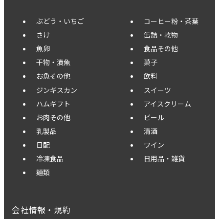
ぶどう・いちご
コーヒー粉・茶葉
さけ
缶詰・乾物
魚卵
食品その他
干物・漬魚
菓子
お魚その他
飲料
ジンギスカン
スイーツ
ハムギフト
アイスクリーム
お肉その他
ビール
乳製品
清酒
日配
ワイン
冷凍食品
日用品・雑貨
麺類
会社情報・規約