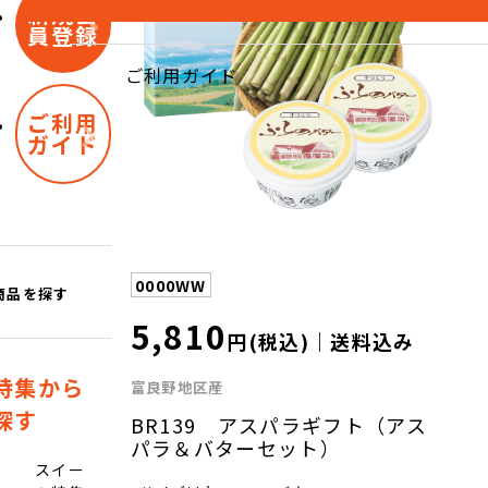
新規会
員登録
ご利用ガイド
ご利用
ガイド
0000WW
商品を探す
5,810
円(税込)｜送料込み
特集から
富良野地区産
探す
BR139 アスパラギフト（アス
パラ＆バターセット）
スイー