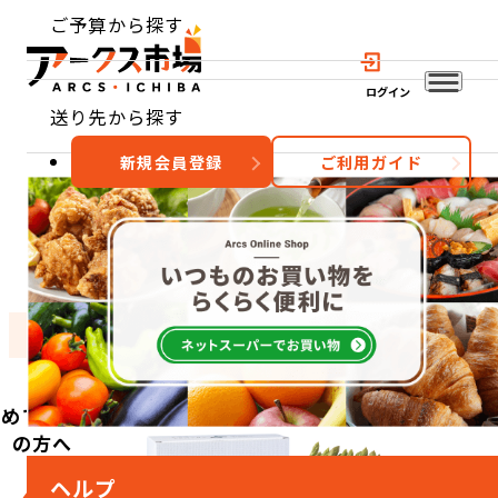
ご予算から探す
ログイン
送り先から探す
新規会員登録
ご利用ガイド
おすすめ
特集
カテゴリー
初めてご利用
の方へ
ヘルプ