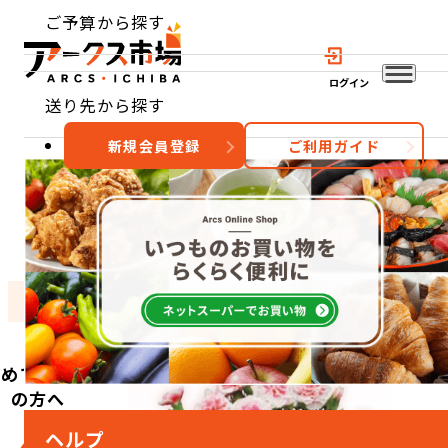
ご予算から探す
ログイン
送り先から探す
新規会員登録
ご利用ガイド
おすすめ
特集
カテゴリー
初めてご利用
の方へ
ヘルプ