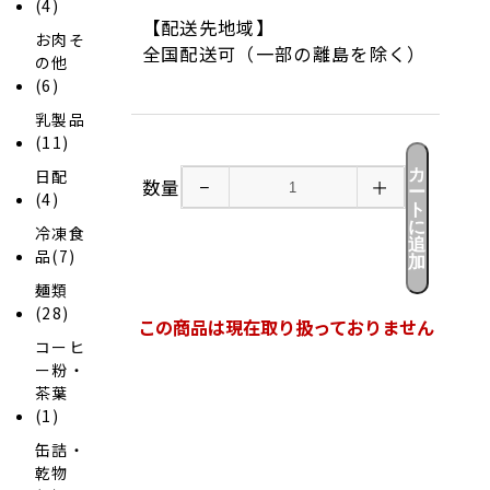
(4)
【配送先地域】
お肉そ
全国配送可（一部の離島を除く）
の他
(6)
乳製品
(11)
カ
日配
数量
−
＋
ー
(4)
ト
に
冷凍食
追
品(7)
加
麺類
(28)
この商品は現在取り扱っておりません
コーヒ
ー粉・
茶葉
(1)
缶詰・
乾物