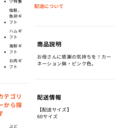
ツ特集
配送について
塩鮭、
魚卵ギ
フト
ハムギ
フト
商品説明
海鮮ギ
フト
お母さんに感謝の気持ちを！カー
お肉ギ
ネーション鉢・ピンク色。
フト
カテゴリ
配送情報
ーから探
【配送サイズ】
す
60サイズ
ぶど