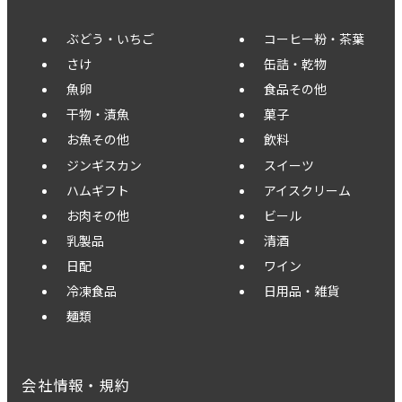
ぶどう・いちご
コーヒー粉・茶葉
さけ
缶詰・乾物
魚卵
食品その他
干物・漬魚
菓子
お魚その他
飲料
ジンギスカン
スイーツ
ハムギフト
アイスクリーム
お肉その他
ビール
乳製品
清酒
日配
ワイン
冷凍食品
日用品・雑貨
麺類
会社情報・規約