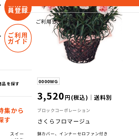
新規会
員登録
ご利用ガイド
ご利用
ガイド
0000WG
商品を探す
3,520
円(税込)｜送料別
特集から
ブロックコーポレーション
探す
さくらフロマージュ
鉢カバー、インナーセロファン付き
スイー