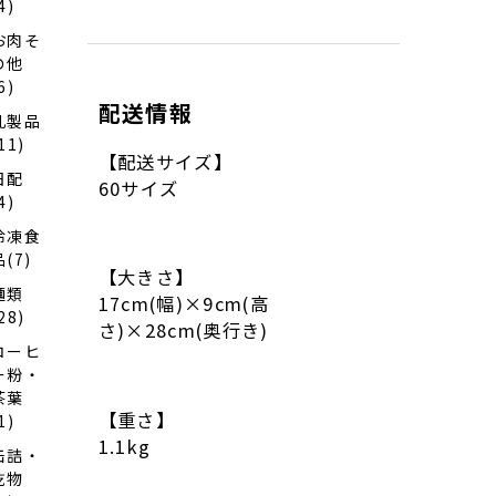
4)
北海
道新
お肉そ
得八
の他
割そ
6)
ば/20
ｇ
配送情報
乳製品
×2、
11)
新得
【配送サイズ】
めん
日配
つ
60サイズ
ゆ/75
4)
ｍｌ
冷凍食
×4
品(7)
【大きさ】
麺類
17cm(幅)×9cm(高
28)
さ)×28cm(奥行き)
コーヒ
ー粉・
茶葉
【重さ】
1)
1.1kg
缶詰・
乾物