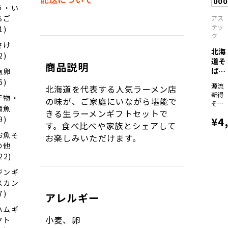
000
豚骨
う・い
正油1
ちご
アス
人前
テッ
1)
×2袋
ク
さけ
北海
2)
道そ
商品説明
ば紀
魚卵
行
6)
源流
北海道を代表する人気ラーメン店
北...
新得
干物・
の味が、ご家庭にいながら堪能で
そ
漬魚
ば・
きる生ラーメンギフトセットで
9)
¥4
北海
す。食べ比べや家族とシェアして
道育
お魚そ
お楽しみいただけます。
ち幌
の他
加内
そ
22)
ば・
ジンギ
北海
道育
スカン
ち江
7)
アレルギー
丹別
そば/
ハムギ
各250
小麦、卵
フト
ｇ、