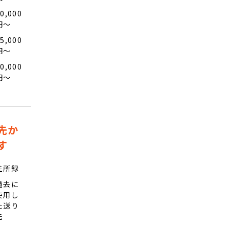
0,000
円〜
5,000
円〜
0,000
円〜
先か
す
住所録
過去に
使用し
た送り
先