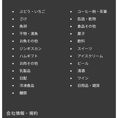
ぶどう・いちご
コーヒー粉・茶葉
さけ
缶詰・乾物
魚卵
食品その他
干物・漬魚
菓子
お魚その他
飲料
ジンギスカン
スイーツ
ハムギフト
アイスクリーム
お肉その他
ビール
乳製品
清酒
日配
ワイン
冷凍食品
日用品・雑貨
麺類
会社情報・規約