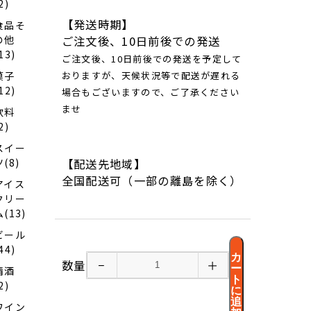
2)
【発送時期】
食品そ
の他
ご注文後、10日前後での発送
13)
ご注文後、10日前後での発送を予定して
菓子
おりますが、天候状況等で配送が遅れる
12)
場合もございますので、ご了承ください
ませ
飲料
2)
スイー
ツ(8)
【配送先地域】
全国配送可（一部の離島を除く）
アイス
クリー
ム(13)
ビール
44)
カ
数量
−
＋
ー
清酒
ト
2)
に
追
ワイン