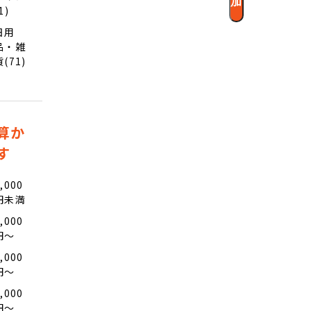
加
1)
日用
品・雑
貨(71)
算か
す
,000
円未満
,000
円〜
,000
円〜
,000
円〜