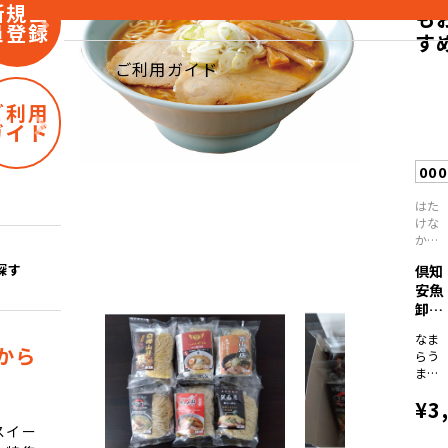
新規会
も
員登録
す
ご利用ガイド
ご利用
ガイド
000
はた
けな
か製
麺/宮
探す
倶知
城県
安魚
卸売
市
なま
場 ..
から
らう
まい
うど
¥3
ん２
００
スイー
ｇ×