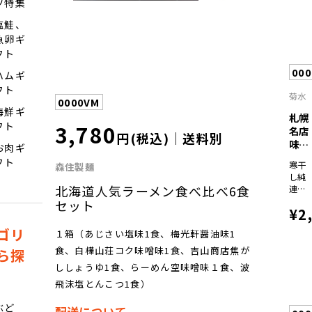
ツ特集
６袋
塩鮭、
魚卵ギ
フト
000
ハムギ
フト
菊水
0000VM
海鮮ギ
札幌
3,780
フト
名店
円(税込)｜送料別
味め
お肉ギ
ぐり
フト
寒干
森住製麺
寒...
し純
北海道人気ラーメン食べ比べ6食
連み
そラ
セット
¥2
ーメ
ン1人
ゴリ
１箱（あじさい塩味1食、梅光軒醤油味1
前×2
袋、
食、白樺山荘コク味噌味1食、吉山商店焦が
ら探
寒干
ししょうゆ1食、らーめん空味噌味１食、波
しら
ーめ
飛沫塩とんこつ1食）
んて
ぶど
つや
配送について