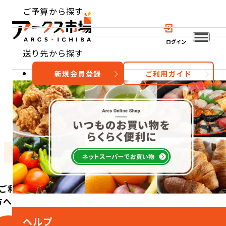
ご予算から探す
ログイン
送り先から探す
新規会員登録
ご利用ガイド
おすすめ
特集
カテゴリー
ご利用
方へ
ヘルプ
こ