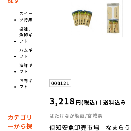
探す
スイー
ツ特集
塩鮭、
魚卵ギ
フト
ハムギ
フト
海鮮ギ
フト
お肉ギ
00012L
フト
3,218
円(税込)｜送料込み
はたけなか製麺/宮城県
カテゴリ
ーから探
倶知安魚卸売市場 なまらう