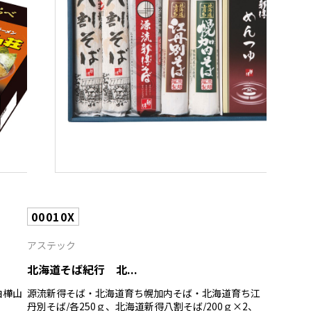
00010X
アステック
北海道そば紀行 北...
白樺山
源流新得そば・北海道育ち幌加内そば・北海道育ち江
丹別そば/各250ｇ、北海道新得八割そば/200ｇ×2、