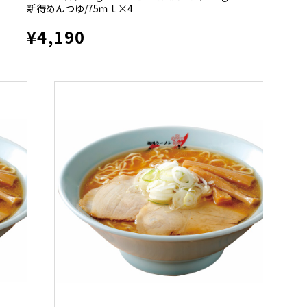
新得めんつゆ/75ｍｌ×4
¥4,190