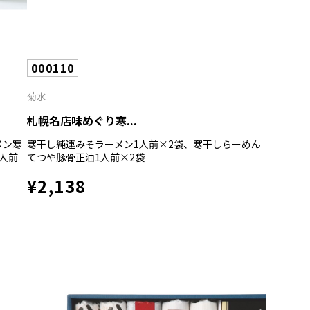
000110
菊水
札幌名店味めぐり寒...
メン寒
寒干し純連みそラーメン1人前×2袋、寒干しらーめん
人前
てつや豚骨正油1人前×2袋
¥2,138