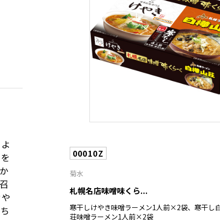
によ
00010Z
シを
か
菊水
召
札幌名店味噌味くら...
冷や
寒干しけやき味噌ラーメン1人前×2袋、寒干し
持ち
荘味噌ラーメン1人前×2袋