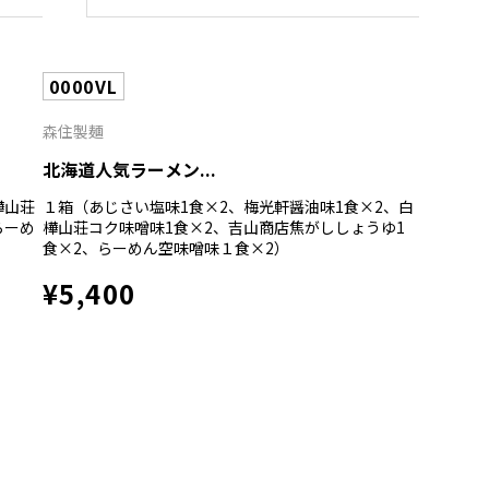
0000VL
森住製麺
北海道人気ラーメン...
樺山荘
１箱（あじさい塩味1食×2、梅光軒醤油味1食×2、白
らーめ
樺山荘コク味噌味1食×2、吉山商店焦がししょうゆ1
食×2、らーめん空味噌味１食×2）
¥5,400