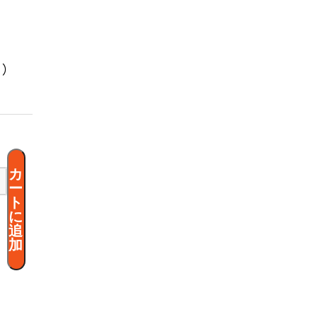
く）
カ
ー
ト
に
追
加