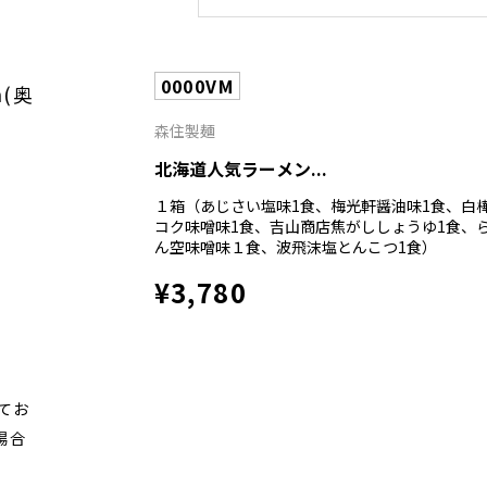
0000VM
m(奥
森住製麺
北海道人気ラーメン...
１箱（あじさい塩味1食、梅光軒醤油味1食、白
コク味噌味1食、吉山商店焦がししょうゆ1食、
ん空味噌味１食、波飛沫塩とんこつ1食）
¥3,780
てお
場合