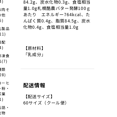
4)
84.2g、炭水化物0.3g、食塩相当
量1.0g札幌酪農バター発酵100ｇ
お肉そ
あたり エネルギー764kcal、た
の他
んぱく質0.4g、脂質84.5g、炭水
6)
化物0.4g、食塩相当量1.0g
乳製品
11)
日配
4)
【原材料】
「乳成分」
冷凍食
品(7)
麺類
28)
コーヒ
配送情報
ー粉・
茶葉
【配送サイズ】
1)
60サイズ（クール便）
缶詰・
乾物