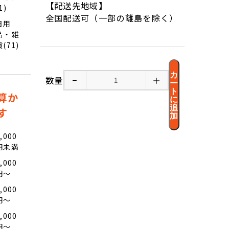
【配送先地域】
1)
全国配送可（一部の離島を除く）
日用
品・雑
貨(71)
カ
数量
−
＋
ー
ト
算か
に
追
す
加
,000
円未満
,000
円〜
,000
円〜
,000
円〜