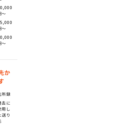
0,000
円〜
5,000
円〜
0,000
円〜
先か
す
住所録
過去に
使用し
た送り
先