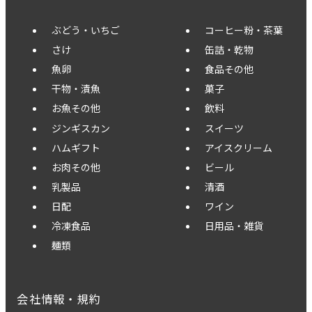
ぶどう・いちご
コーヒー粉・茶葉
さけ
缶詰・乾物
魚卵
食品その他
干物・漬魚
菓子
お魚その他
飲料
ジンギスカン
スイーツ
ハムギフト
アイスクリーム
お肉その他
ビール
乳製品
清酒
日配
ワイン
冷凍食品
日用品・雑貨
麺類
会社情報・規約