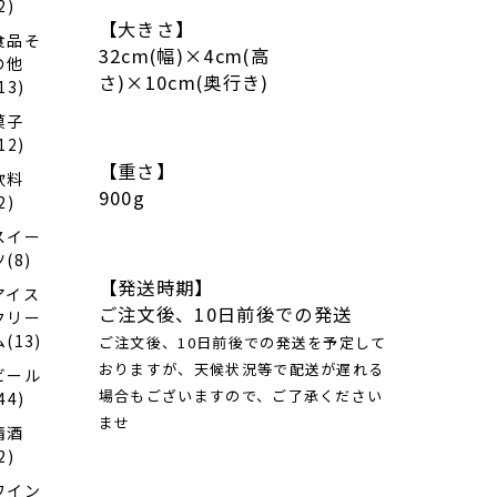
2)
【大きさ】
食品そ
32cm(幅)×4cm(高
の他
さ)×10cm(奥行き)
13)
菓子
12)
【重さ】
飲料
900g
2)
スイー
ツ(8)
【発送時期】
アイス
ご注文後、10日前後での発送
クリー
ム(13)
ご注文後、10日前後での発送を予定して
おりますが、天候状況等で配送が遅れる
ビール
場合もございますので、ご了承ください
44)
ませ
清酒
2)
ワイン