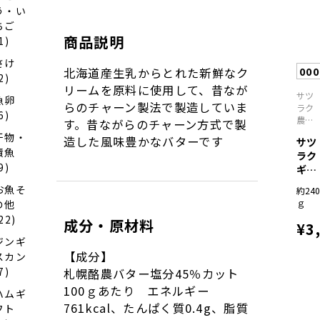
個）
う・い
ちご
商品説明
1)
さけ
00
北海道産生乳からとれた新鮮なク
2)
リームを原料に使用して、昔なが
サツ
魚卵
らのチャーン製法で製造していま
ラク
6)
農業
す。昔ながらのチャーン方式で製
協同
干物・
造した風味豊かなバターです
サツ
組合
漬魚
ラク
9)
ギフ
トIB
お魚そ
約240
－3
ｇ
の他
22)
成分・原材料
¥3
ジンギ
【成分】
スカン
7)
札幌酪農バター塩分45％カット
100ｇあたり エネルギー
ハムギ
761kcal、たんぱく質0.4g、脂質
フト