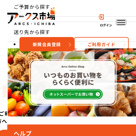
ご予算から探す
ログイン
送り先から探す
新規会員登録
ご利用ガイド
おすすめ
特集
カテゴリー
ご利用
方へ
ヘルプ
こ