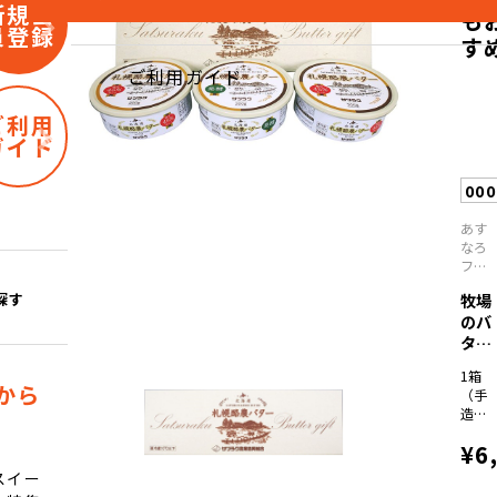
新規会
も
員登録
す
ご利用ガイド
ご利用
ガイド
00
あす
なろ
ファ
ーミ
探す
牧場
ング
のバ
ター
チー
1箱
ズ...
から
（手
造り
バタ
¥6
ー
160
スイー
ラク