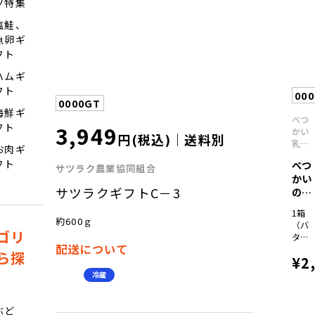
ツ特集
レッ
トチ
塩鮭、
ーズ
魚卵ギ
100
フト
ゴー
ダチ
ハムギ
ーズ
フト
100
00
0000GT
ハス
海鮮ギ
カッ
べつ
プジ
3,949
フト
かい
円(税込)｜送料別
ャム
乳業
お肉ギ
150g
興社
フト
べつ
サツラク農業協同組合
かい
サツラクギフトC－3
のバ
ター
1箱
セッ
約600ｇ
（バ
ト
ゴリ
ター
配送について
100g
ら探
¥2
個・
発酵
冷蔵
バタ
ー
100g
ぶど