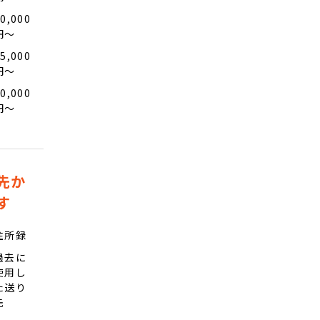
0,000
円〜
5,000
円〜
0,000
円〜
先か
す
住所録
過去に
使用し
た送り
先