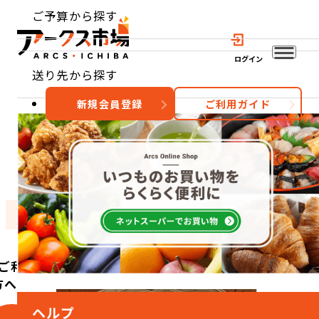
ご予算から探す
ログイン
送り先から探す
新規会員登録
ご利用ガイド
おすすめ
特集
カテゴリー
ご利用
方へ
ヘルプ
こ