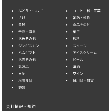
ぶどう・いちご
コーヒー粉・茶葉
さけ
缶詰・乾物
魚卵
食品その他
干物・漬魚
菓子
お魚その他
飲料
ジンギスカン
スイーツ
ハムギフト
アイスクリーム
お肉その他
ビール
乳製品
清酒
日配
ワイン
冷凍食品
日用品・雑貨
麺類
会社情報・規約