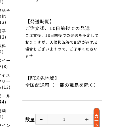
2)
食品そ
の他
【発送時期】
13)
ご注文後、10日前後での発送
菓子
ご注文後、10日前後での発送を予定して
12)
おりますが、天候状況等で配送が遅れる
飲料
場合もございますので、ご了承ください
2)
ませ
スイー
ツ(8)
アイス
【配送先地域】
クリー
全国配送可（一部の離島を除く）
ム(13)
ビール
44)
清酒
カ
2)
数量
−
＋
ー
ワイン
ト