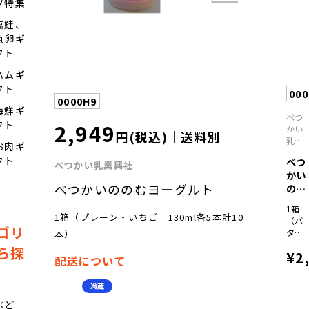
ツ特集
レッ
トチ
塩鮭、
ーズ
魚卵ギ
100
フト
ゴー
ダチ
ハムギ
ーズ
フト
100
00
0000H9
ハス
海鮮ギ
カッ
べつ
プジ
2,949
フト
かい
円(税込)｜送料別
ャム
乳業
お肉ギ
150g
興社
フト
べつ
べつかい乳業興社
かい
べつかいののむヨーグルト
のバ
ター
1箱
セッ
1箱（プレーン・いちご 130ml各5本計10
（バ
ト
ゴリ
ター
本）
100g
ら探
¥2
個・
配送について
発酵
バタ
冷蔵
ー
100g
ぶど