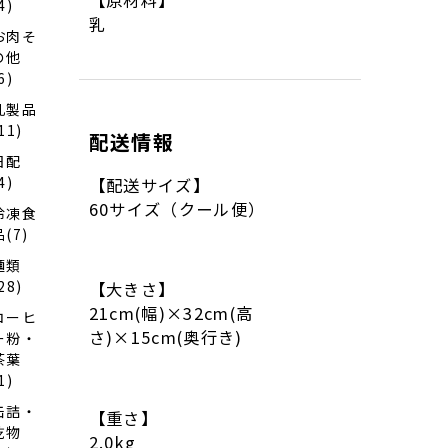
4)
乳
お肉そ
の他
6)
乳製品
11)
配送情報
日配
4)
【配送サイズ】
60サイズ（クール便）
冷凍食
品(7)
麺類
28)
【大きさ】
21cm(幅)×32cm(高
コーヒ
さ)×15cm(奥行き)
ー粉・
茶葉
1)
缶詰・
【重さ】
乾物
2.0kg