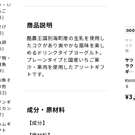
個）
う・い
ちご
1)
商品説明
さけ
00
2)
酪農王国別海町産の生乳を使用し
サツ
魚卵
たコクがあり爽やかな風味を楽し
ラク
6)
農業
めるドリンクタイプヨーグルト。
協同
干物・
プレーンタイプと国産いちご果
サツ
組合
漬魚
ラク
汁・果肉を使用したアソートギフ
9)
ギフ
トです。
トC
お魚そ
約600
－3
ｇ
の他
22)
¥3
ジンギ
スカン
成分・原材料
7)
【成分】
ハムギ
フト
【原材料】