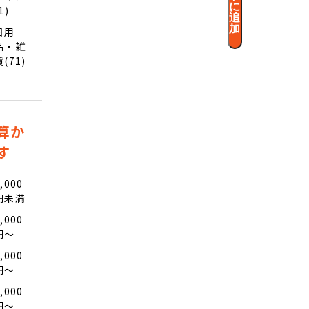
に
1)
追
加
日用
品・雑
貨(71)
算か
す
,000
円未満
,000
円〜
,000
円〜
,000
円〜