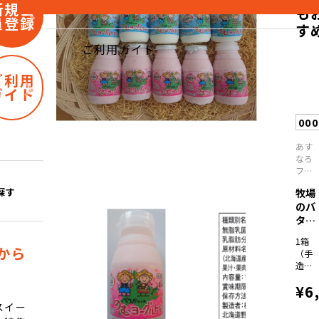
新規会
も
員登録
す
ご利用ガイド
ご利用
ガイド
00
あす
なろ
ファ
ーミ
探す
牧場
ング
のバ
ター
チー
1箱
ズ...
から
（手
造り
バタ
¥6
ー
160
スイー
ラク