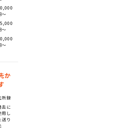
0,000
円〜
5,000
円〜
0,000
円〜
先か
す
住所録
過去に
使用し
た送り
先