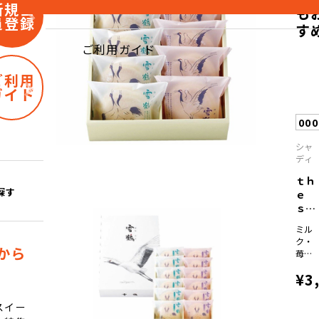
新規会
も
員登録
す
ご利用ガイド
ご利用
ガイド
00
シャ
ディ
ｔｈ
探す
ｅ
ｓｗ
ｅｅ
ミル
ｔ...
ク・
から
苺・
抹茶
¥3
×各
16
スイー