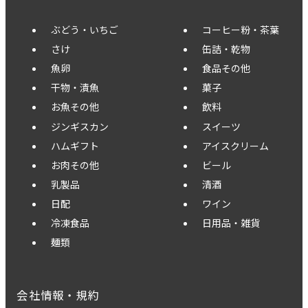
ぶどう・いちご
コーヒー粉・茶葉
さけ
缶詰・乾物
魚卵
食品その他
干物・漬魚
菓子
お魚その他
飲料
ジンギスカン
スイーツ
ハムギフト
アイスクリーム
お肉その他
ビール
乳製品
清酒
日配
ワイン
冷凍食品
日用品・雑貨
麺類
会社情報・規約