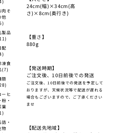
4)
ンバ
24cm(幅)×34cm(高
ウ
お肉そ
さ)×8cm(奥行き)
ム、
の他
青肉
6)
メロ
ンバ
乳製品
ウ
【重さ】
11)
ム、
880g
餡子
日配
バウ
ム×
4)
各１
冷凍食
個）
【発送時期】
品(7)
ご注文後、10日前後での発送
麺類
ご注文後、10日前後での発送を予定して
28)
おりますが、天候状況等で配送が遅れる
コーヒ
場合もございますので、ご了承ください
ー粉・
ませ
茶葉
1)
缶詰・
【配送先地域】
乾物