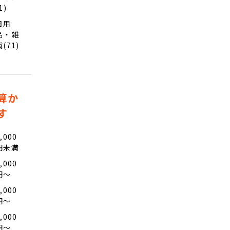
1)
日用
品・雑
貨(71)
算か
す
,000
円未満
,000
円〜
,000
円〜
,000
円〜