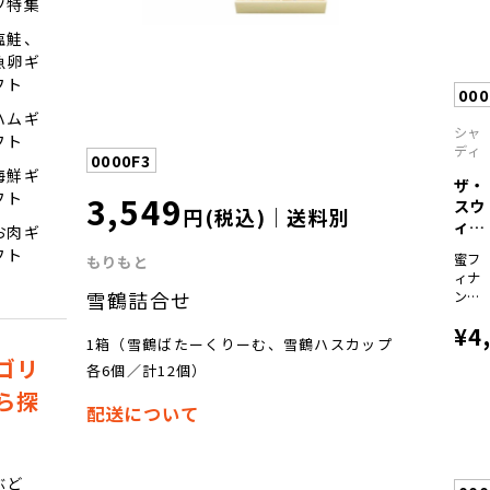
ツ特集
塩鮭、
魚卵ギ
フト
00
ハムギ
シャ
フト
ディ
0000F3
海鮮ギ
ザ・
3,549
フト
スウ
円(税込)｜送料別
ィー
お肉ギ
ツ
フト
蜜フ
もりもと
蜜...
ィナ
雪鶴詰合せ
ンシ
ェ
¥4
×18
1箱（雪鶴ばたーくりーむ、雪鶴ハスカップ
モン
ゴリ
各6個／計12個）
＆は
ちみ
ら探
つ・
配送について
チョ
コレ
ート
ぶど
＆キ