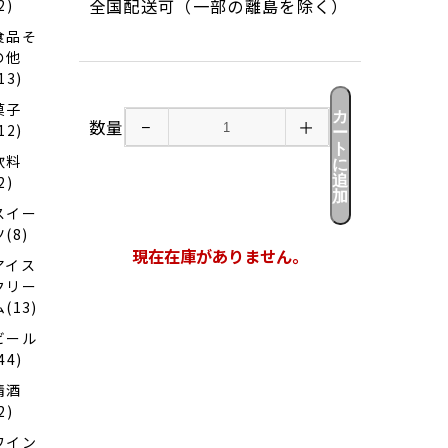
全国配送可（一部の離島を除く）
2)
食品そ
の他
13)
菓子
カ
数量
−
＋
12)
ー
ト
飲料
に
追
2)
加
スイー
ツ(8)
現在在庫がありません。
アイス
クリー
ム(13)
ビール
44)
清酒
2)
ワイン