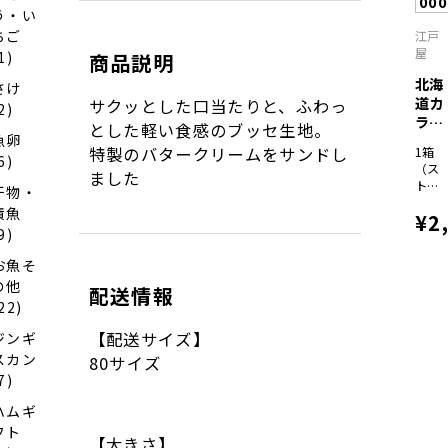
00
ャラ
う・い
メル
ちご
江戸
×各
屋
1)
商品説明
９）
北海
さけ
道カ
サクッとした口当たりと、ふわっ
2)
ラフ
とした軽い食感のブッセ生地。
魚卵
ルバ
特製のバタークリームをサンドし
1箱
ウ...
6)
（ス
ました
トロ
干物・
ベリ
漬魚
¥2
ーバ
9)
ウ
ム、
お魚そ
りん
の他
ごバ
配送情報
ウ
22)
ム、
【配送サイズ】
ジンギ
ブル
ーベ
スカン
80サイズ
リー
7)
バウ
ム、
ハムギ
赤肉
フト
メロ
【大きさ】