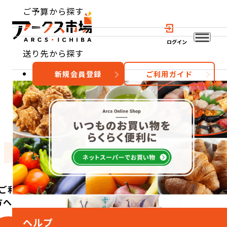
ご予算から探す
ログイン
送り先から探す
新規会員登録
ご利用ガイド
おすすめ
特集
カテゴリー
ご利用
方へ
ヘルプ
こ