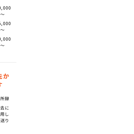
0,000
円〜
5,000
円〜
0,000
円〜
先か
す
住所録
過去に
使用し
た送り
先