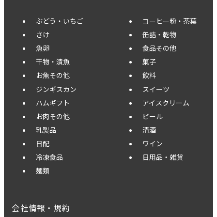
ぶどう・いちご
コーヒー粉・茶葉
さけ
缶詰・乾物
魚卵
食品その他
干物・漬魚
菓子
お魚その他
飲料
ジンギスカン
スイーツ
ハムギフト
アイスクリーム
お肉その他
ビール
乳製品
清酒
日配
ワイン
冷凍食品
日用品・雑貨
麺類
会社情報・規約