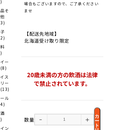
2)
場合もございますので、ご了承ください
食品そ
ませ
の他
13)
菓子
【配送先地域】
12)
北海道受け取り限定
飲料
2)
スイー
(8)
20歳未満の方の飲酒は法律
アイス
で禁止されています。
クリー
(13)
ビール
44)
清酒
カ
数量
−
＋
2)
ー
ト
ワイン
に