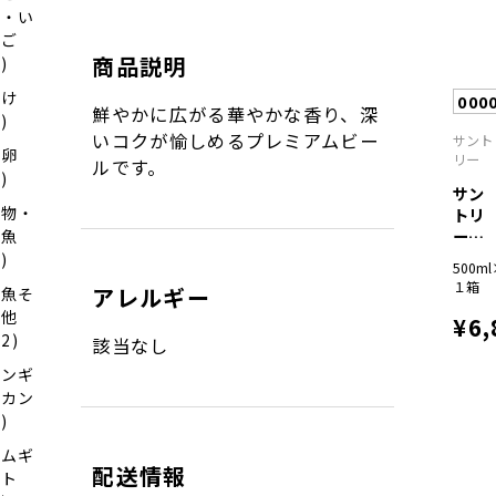
う・い
ちご
商品説明
1)
さけ
000
鮮やかに広がる華やかな香り、深
2)
いコクが愉しめるプレミアムビー
サント
魚卵
リー
ルです。
6)
サン
干物・
トリ
ー生
漬魚
ビー
9)
500m
ル...
１箱
アレルギー
お魚そ
の他
¥6,
22)
該当なし
ジンギ
スカン
7)
ハムギ
配送情報
フト