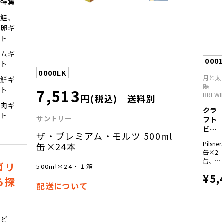
ツ特集
ブラッ
ク330
塩鮭、
ｍｌ×
魚卵ギ
各2
本、ヴ
フト
ァイツ
ハムギ
ェン
000
330ｍ
フト
ｌ×4
0000LK
月と太
海鮮ギ
本
陽
7,513
フト
BREW
円(税込)｜送料別
お肉ギ
クラ
フト
サントリー
フト
ビー
ザ・プレミアム・モルツ 500ml
ル3種
Pilsne
缶×24本
飲...
缶×2
缶、
ゴリ
500ml×24・１箱
Pale
¥5,
Ale35
ら探
配送について
缶×2
缶、
IPA35
缶×2
ぶど
缶