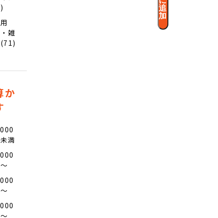
1)
追
加
日用
品・雑
(71)
算か
す
,000
円未満
,000
円〜
,000
円〜
,000
円〜