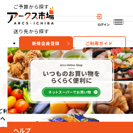
ご予算から探す
ログイン
送り先から探す
新規会員登録
ご利用ガイド
おすすめ
特集
カテゴリー
ご利用
方へ
ヘルプ
こ