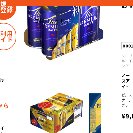
新規会
お
員登録
ご利用ガイド
ご利用
ガイド
000
SOCブ
ルーイ
ング
ノー
探す
スア
イラ
ンド
ピルス
ビ...
ナー、
から
ブラウ
ンエー
¥9,
ル、
I.P.A.、
コリア
スイー
ンダー