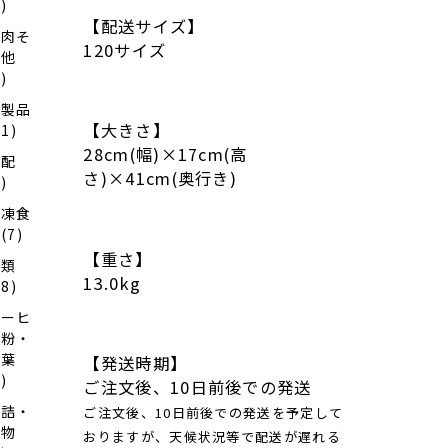
4)
【配送サイズ】
お肉そ
120サイズ
の他
6)
乳製品
【大きさ】
11)
28cm(幅)×17cm(高
日配
さ)×41cm(奥行き)
4)
冷凍食
(7)
【重さ】
麺類
13.0kg
28)
コーヒ
ー粉・
茶葉
【発送時期】
1)
ご注文後、10日前後での発送
缶詰・
ご注文後、10日前後での発送を予定して
乾物
おりますが、天候状況等で配送が遅れる