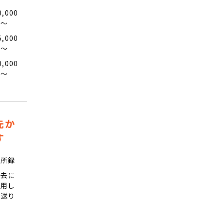
0,000
円〜
5,000
円〜
0,000
円〜
先か
す
住所録
過去に
使用し
た送り
先