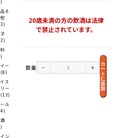
2)
食品そ
の他
20歳未満の方の飲酒は法律
13)
で禁止されています。
菓子
12)
飲料
2)
カ
スイー
数量
−
＋
ー
(8)
ト
に
アイス
追
クリー
加
(13)
ビール
44)
清酒
2)
ワイン