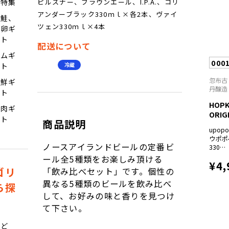
ピルスナー、ブラウンエール、I.P.A.、コリ
ツ特集
ブラッ
ク330
アンダーブラック330ｍｌ×各2本、ヴァイ
塩鮭、
ｍｌ×
ツェン330ｍｌ×4本
魚卵ギ
各1
本、ヴ
フト
配送について
ァイツ
ハムギ
ェン
000
330ｍ
フト
冷蔵
ｌ×2
忽布古
海鮮ギ
本
丹醸造
フト
HOP
お肉ギ
ORIGI
フト
商品説明
upopo
ウポポ
ノースアイランドビールの定番ビ
330ｍ
ｌ×2
ール全5種類をお楽しみ頂ける
¥4,
本、
ゴリ
「飲み比べセット」です。個性の
nonno
異なる5種類のビールを飲み比べ
ノン
ら探
ノ-
して、お好みの味と香りを見つけ
330ｍ
て下さい。
ｌ×2
本、
ぶど
haska