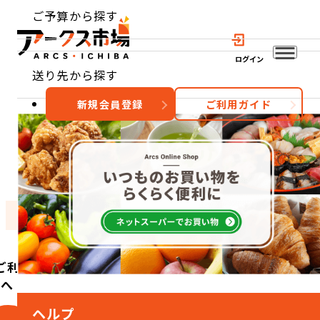
ご予算から探す
ログイン
送り先から探す
新規会員登録
ご利用ガイド
おすすめ
特集
カテゴリー
ご利用
方へ
ヘルプ
こ