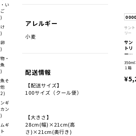
ハシカ
う・い
プ-
ちご
330ｍ
000
1)
ｌ×2
アレルギー
本
さけ
サント
2)
リー
小麦
サン
魚卵
トリ
6)
ー生
干物・
ビー
350m
漬魚
ル...
１箱
配送情報
9)
¥5,
お魚そ
【配送サイズ】
の他
100サイズ（クール便）
22)
ジンギ
スカン
7)
【大きさ】
28cm(幅)×21cm(高
ハムギ
フト
さ)×21cm(奥行き)