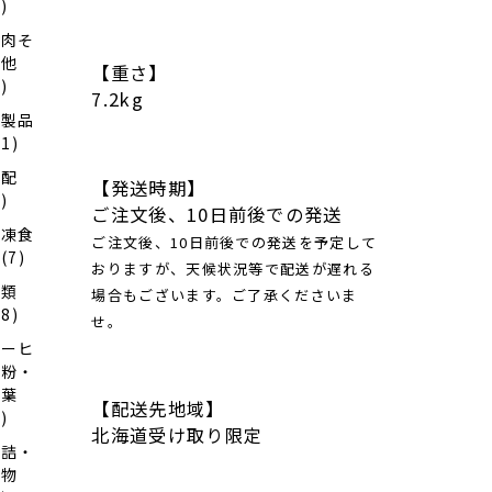
4)
お肉そ
の他
【重さ】
6)
7.2kg
乳製品
11)
日配
【発送時期】
4)
ご注文後、10日前後での発送
冷凍食
ご注文後、10日前後での発送を予定して
(7)
おりますが、天候状況等で配送が遅れる
麺類
場合もございます。ご了承くださいま
28)
せ。
コーヒ
ー粉・
茶葉
【配送先地域】
1)
北海道受け取り限定
缶詰・
乾物