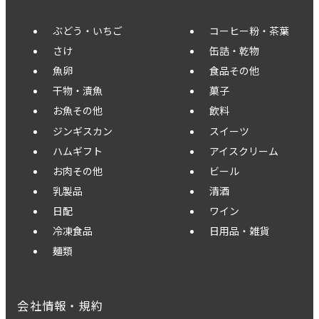
ぶどう・いちご
コーヒー粉・茶葉
さけ
缶詰・乾物
魚卵
食品その他
干物・漬魚
菓子
お魚その他
飲料
ジンギスカン
スイーツ
ハムギフト
アイスクリーム
お肉その他
ビール
乳製品
清酒
日配
ワイン
冷凍食品
日用品・雑貨
麺類
会社情報・規約