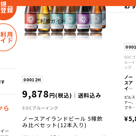
新規会
お
員登録
ご利用ガイド
ご利用
ガイド
000
SOCブ
ルーイ
ング
ノー
00012H
探す
スア
イラ
9,878
ンド
円(税込)｜送料込み
ピルス
ビ...
ナー、
から
SOCブルーイング
ブラウ
ンエー
¥5,
ノースアイランドビール 5種飲
ル、
I.P.A.、
み比べセット(12本入り)
コリア
スイー
ンダー