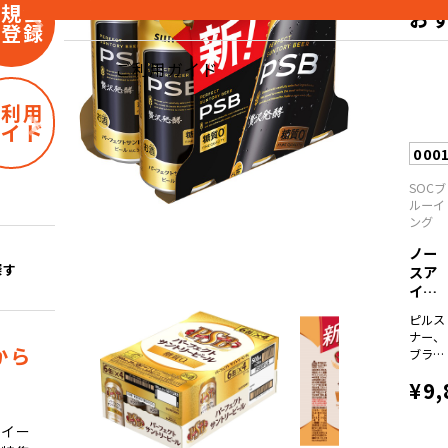
新規会
お
員登録
ご利用ガイド
ご利用
ガイド
000
SOCブ
ルーイ
ング
ノー
探す
スア
イラ
ンド
ピルス
ビ...
ナー、
から
ブラウ
ンエー
¥9,
ル、
I.P.A.、
コリア
スイー
ンダー