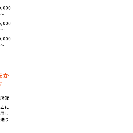
0,000
円〜
5,000
円〜
0,000
円〜
先か
す
住所録
過去に
使用し
た送り
先