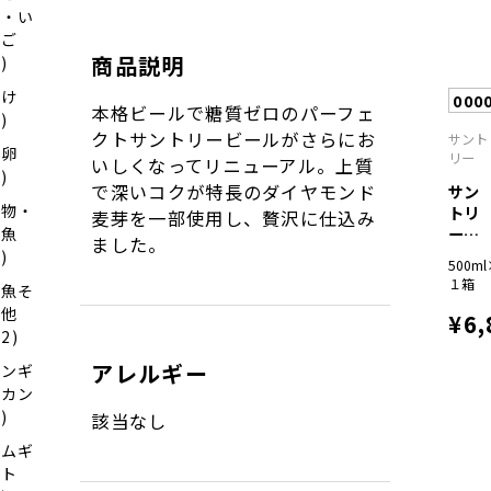
う・い
ちご
商品説明
1)
さけ
000
本格ビールで糖質ゼロのパーフェ
2)
クトサントリービールがさらにお
サント
魚卵
リー
いしくなってリニューアル。上質
6)
で深いコクが特長のダイヤモンド
サン
干物・
トリ
麦芽を一部使用し、贅沢に仕込み
ー生
漬魚
ました。
ビー
9)
500m
ル...
１箱
お魚そ
の他
¥6,
22)
アレルギー
ジンギ
スカン
7)
該当なし
ハムギ
フト