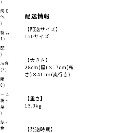
4)
お肉そ
配送情報
の他
6)
【配送サイズ】
乳製品
120サイズ
11)
日配
4)
【大きさ】
冷凍食
28cm(幅)×17cm(高
(7)
さ)×41cm(奥行き)
麺類
28)
コーヒ
【重さ】
ー粉・
13.0kg
茶葉
1)
缶詰・
乾物
【発送時期】