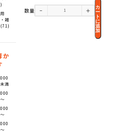
1)
カ
数量
−
＋
ー
日用
ト
品・雑
に
(71)
追
加
算か
す
,000
円未満
,000
円〜
,000
円〜
,000
円〜