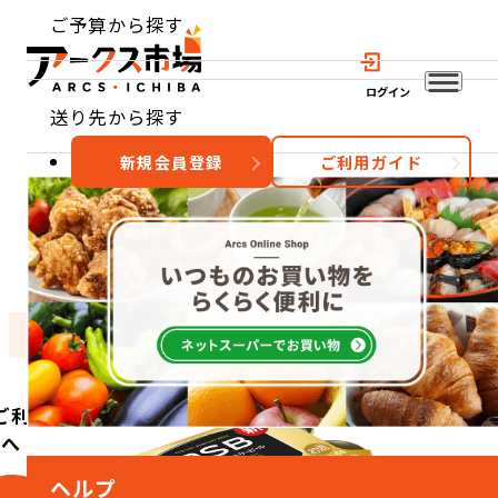
ご予算から探す
ログイン
送り先から探す
新規会員登録
ご利用ガイド
おすすめ
特集
カテゴリー
ご利用
方へ
ヘルプ
こ