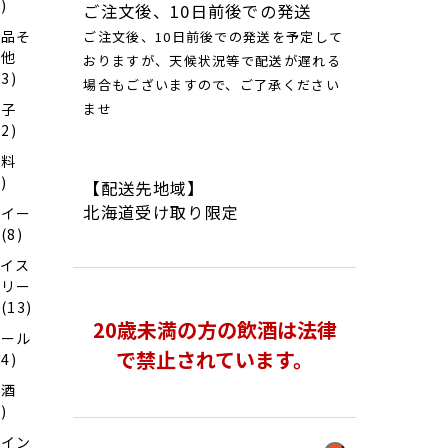
2)
ご注文後、10日前後での発送
食品そ
ご注文後、10日前後での発送を予定して
の他
おりますが、天候状況等で配送が遅れる
13)
場合もございますので、ご了承ください
菓子
ませ
12)
飲料
2)
【配送先地域】
北海道受け取り限定
スイー
(8)
アイス
クリー
(13)
20歳未満の方の飲酒は法律
ビール
で禁止されています。
44)
清酒
2)
ワイン