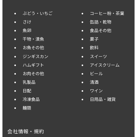
ぶどう・いちご
コーヒー粉・茶葉
さけ
缶詰・乾物
魚卵
食品その他
干物・漬魚
菓子
お魚その他
飲料
ジンギスカン
スイーツ
ハムギフト
アイスクリーム
お肉その他
ビール
乳製品
清酒
日配
ワイン
冷凍食品
日用品・雑貨
麺類
会社情報・規約