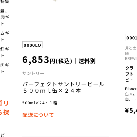
ツ特集
ブラッ
ク330
塩鮭、
ｍｌ×
魚卵ギ
各2
本、ヴ
フト
ァイツ
ハムギ
ェン
000
330ｍ
フト
ｌ×4
0000LO
月と太
海鮮ギ
本
陽
6,853
フト
BREW
円(税込)｜送料別
お肉ギ
クラ
フト
サントリー
フト
ビー
パーフェクトサントリービール
ル3種
Pilsne
５００ｍｌ缶×２４本
飲...
缶×2
缶、
ゴリ
500ml×24・１箱
Pale
¥5,
Ale35
ら探
配送について
缶×2
缶、
IPA35
缶×2
ぶど
缶