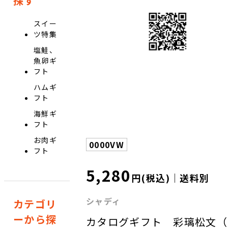
探す
スイー
ツ特集
塩鮭、
魚卵ギ
フト
ハムギ
フト
海鮮ギ
フト
お肉ギ
0000VW
フト
5,280
円(税込)｜送料別
シャディ
カテゴリ
ーから探
カタログギフト 彩璃松文（