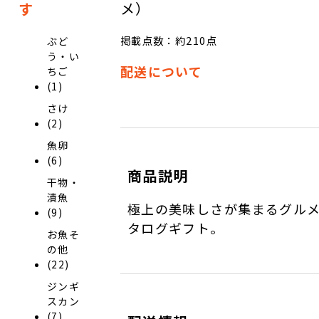
メ）
す
掲載点数：約210点
ぶど
う・い
配送について
ちご
(1)
さけ
(2)
魚卵
(6)
商品説明
干物・
漬魚
極上の美味しさが集まるグル
(9)
タログギフト。
お魚そ
の他
(22)
ジンギ
スカン
(7)