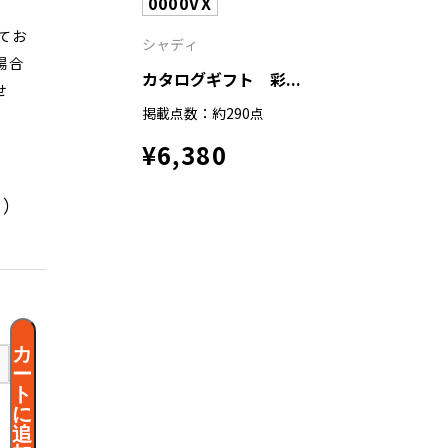
0000VX
てお
シャディ
場合
カタログギフト 彩...
せ
掲載点数：約290点
¥6,380
く）
カ
ー
ト
に
追