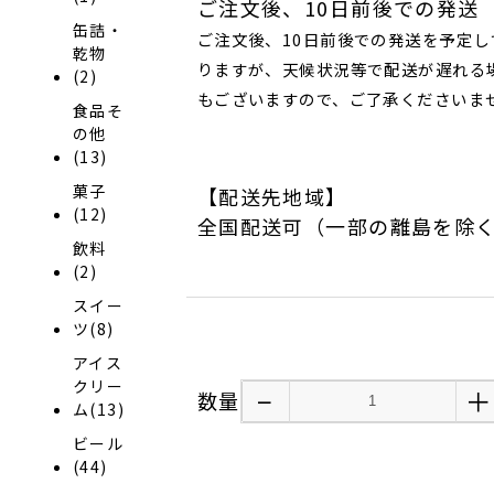
ご注文後、10日前後での発送
缶詰・
ご注文後、10日前後での発送を予定し
乾物
りますが、天候状況等で配送が遅れる
(2)
もございますので、ご了承くださいま
食品そ
の他
(13)
菓子
【配送先地域】
(12)
全国配送可（一部の離島を除
飲料
(2)
スイー
ツ(8)
アイス
クリー
−
＋
数量
ム(13)
ビール
(44)