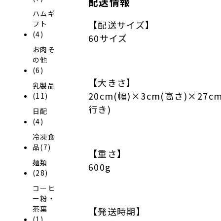
配送情報
ハムギ
【配送サイズ】
フト
(4)
60サイズ
お肉そ
の他
(6)
【大きさ】
乳製品
20cm(幅)×3cm(高さ)×27c
(11)
行き)
日配
(4)
冷凍食
品(7)
【重さ】
麺類
600g
(28)
コーヒ
ー粉・
茶葉
【発送時期】
(1)