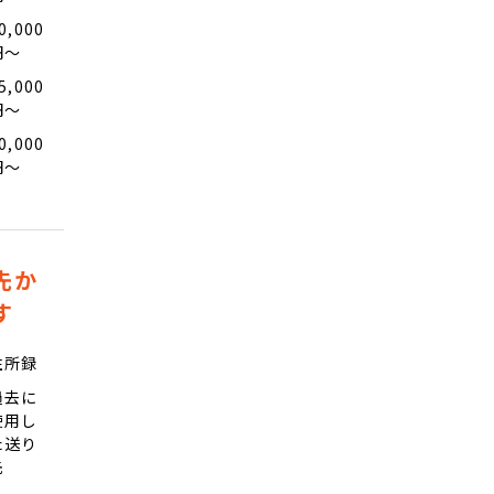
0,000
円〜
5,000
円〜
0,000
円〜
先か
す
住所録
過去に
使用し
た送り
先