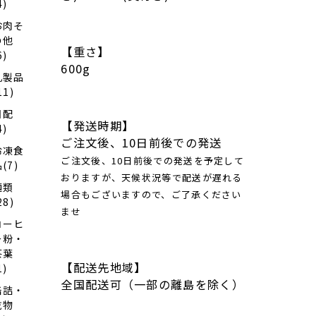
4)
お肉そ
の他
【重さ】
6)
600g
乳製品
11)
日配
【発送時期】
4)
ご注文後、10日前後での発送
冷凍食
ご注文後、10日前後での発送を予定して
(7)
おりますが、天候状況等で配送が遅れる
麺類
場合もございますので、ご了承ください
28)
ませ
コーヒ
ー粉・
茶葉
【配送先地域】
1)
全国配送可（一部の離島を除く）
缶詰・
乾物