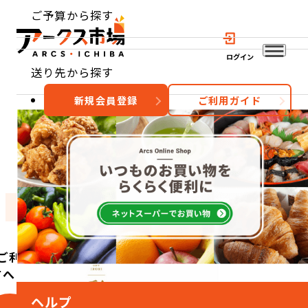
ご予算から探す
ログイン
送り先から探す
新規会員登録
ご利用ガイド
おすすめ
特集
カテゴリー
ご利用
方へ
ヘルプ
こ