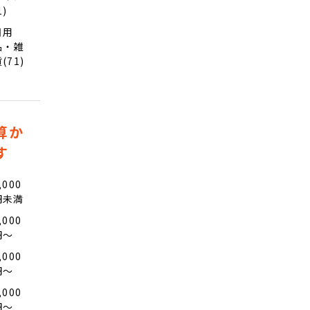
1)
日用
品・雑
(71)
算か
す
,000
円未満
,000
円〜
,000
円〜
,000
円〜