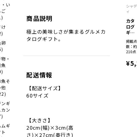
う・い
シャ
ちご
ィ
商品説明
1)
カタ
ログ
さけ
極上の美味しさが集まるグルメカ
ギフ
2)
ト
タログギフト。
掲載
魚卵
彩...
数：
6)
210点
干物・
¥5
漬魚
9)
配送情報
お魚そ
の他
【配送サイズ】
22)
60サイズ
ジンギ
スカン
7)
【大きさ】
ハムギ
20cm(幅)×3cm(高
フト
さ)×27cm(奥行き)