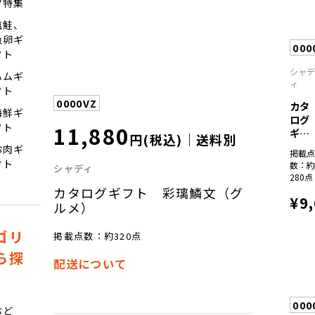
ツ特集
塩鮭、
魚卵ギ
000
フト
シャ
ハムギ
ィ
フト
0000VZ
カタ
海鮮ギ
ログ
11,880
フト
ギフ
円(税込)｜送料別
ト
お肉ギ
掲載
彩...
フト
数：
シャディ
280点
カタログギフト 彩璃鱗文（グ
¥9
ルメ）
ゴリ
掲載点数：約320点
ら探
配送について
000
ぶど