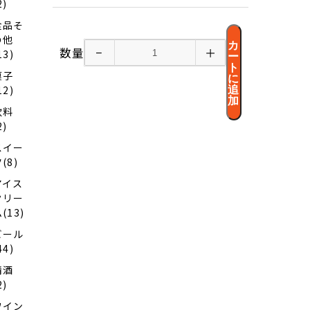
2)
食品そ
の他
カ
数量
−
＋
13)
ー
ト
菓子
に
12)
追
加
飲料
2)
スイー
(8)
アイス
クリー
(13)
ビール
44)
清酒
2)
ワイン