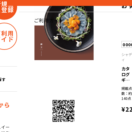
新規会
お
員登録
ご利用ガイド
ご利用
ガイド
000
シャ
ィ
カタ
ログ
ギフ
探す
ト
掲載
彩...
数：
140点
から
¥2
スイー