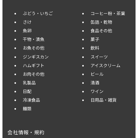
ぶどう・いちご
コーヒー粉・茶葉
さけ
缶詰・乾物
魚卵
食品その他
干物・漬魚
菓子
お魚その他
飲料
ジンギスカン
スイーツ
ハムギフト
アイスクリーム
お肉その他
ビール
乳製品
清酒
日配
ワイン
冷凍食品
日用品・雑貨
麺類
会社情報・規約