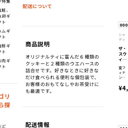
ツ特集
配送について
塩鮭、
魚卵ギ
フト
00
ハムギ
シャ
フト
ディ
商品説明
海鮮ギ
ザ・
フト
スウ
オリジナルティに富んだ６種類の
ィー
お肉ギ
クッキーと２種類のウエハースの
ツ
フト
蜜フ
詰合せです。好きなときに好きな
蜜...
ィナ
だけ食べられる便利な個包装で、
ンシ
ェ
お客様のおもてなしやお茶受けに
¥4
×18
も最適です。
モン
ゴリ
＆は
ちみ
ら探
つ・
チョ
コレ
ート
配送情報
ぶど
＆キ