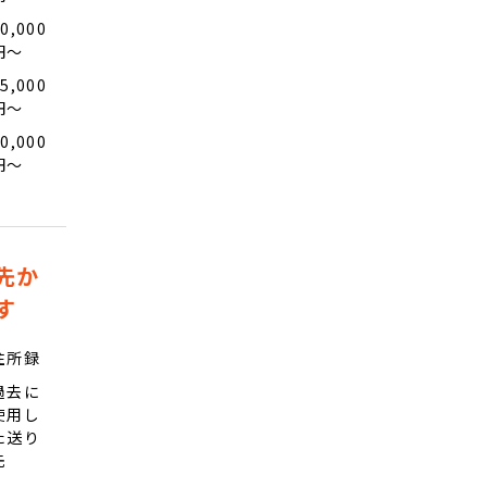
0,000
円〜
5,000
円〜
0,000
円〜
先か
す
住所録
過去に
使用し
た送り
先