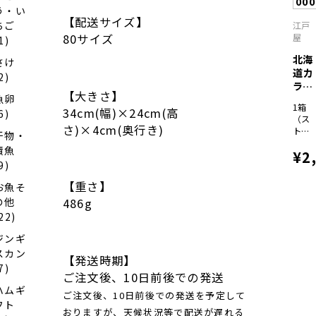
00
ャラ
う・い
メル
【配送サイズ】
ちご
江戸
×各
80サイズ
屋
1)
９）
北海
さけ
道カ
2)
ラフ
【大きさ】
魚卵
ルバ
1箱
34cm(幅)×24cm(高
ウ...
6)
（ス
さ)×4cm(奥行き)
トロ
干物・
ベリ
漬魚
¥2
ーバ
9)
ウ
ム、
【重さ】
お魚そ
りん
の他
486g
ごバ
ウ
22)
ム、
ジンギ
ブル
ーベ
スカン
【発送時期】
リー
7)
ご注文後、10日前後での発送
バウ
ム、
ハムギ
ご注文後、10日前後での発送を予定して
赤肉
フト
メロ
おりますが、天候状況等で配送が遅れる