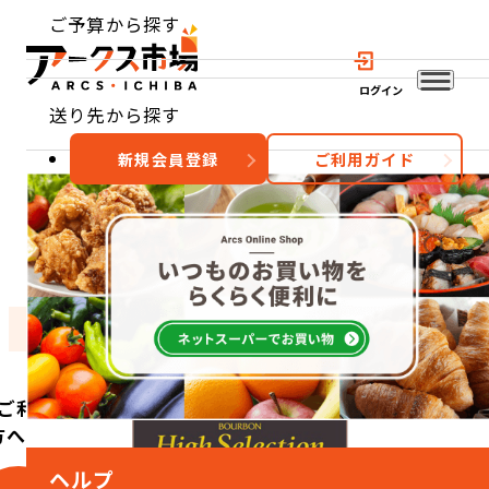
ご予算から探す
ログイン
送り先から探す
新規会員登録
ご利用ガイド
おすすめ
特集
カテゴリー
ご利用
方へ
ヘルプ
こ