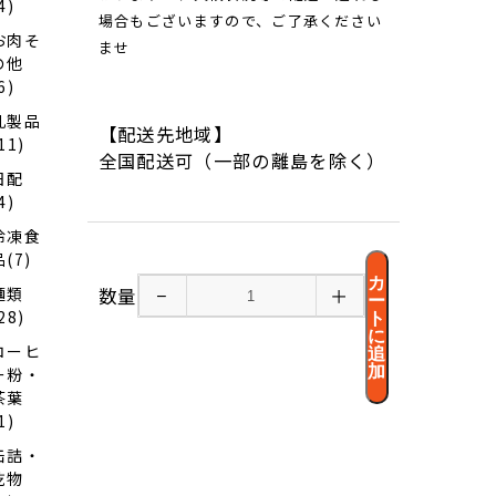
4)
ンバ
場合もございますので、ご了承ください
ウ
お肉そ
ませ
ム、
の他
青肉
6)
メロ
ンバ
乳製品
ウ
【配送先地域】
11)
ム、
全国配送可（一部の離島を除く）
餡子
日配
バウ
ム×
4)
各１
冷凍食
個）
品(7)
カ
麺類
数量
−
＋
ー
28)
ト
に
コーヒ
追
加
ー粉・
茶葉
1)
缶詰・
乾物