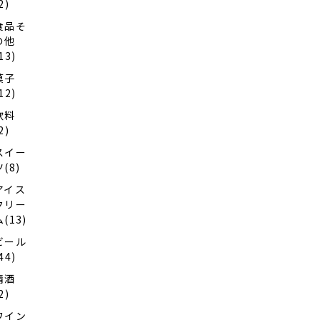
2)
食品そ
の他
13)
菓子
12)
飲料
2)
スイー
ツ(8)
アイス
クリー
ム(13)
ビール
44)
清酒
2)
ワイン