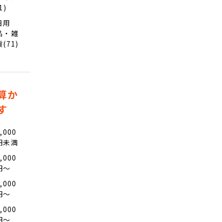
1)
日用
品・雑
貨(71)
算か
す
,000
円未満
,000
円〜
,000
円〜
,000
円〜