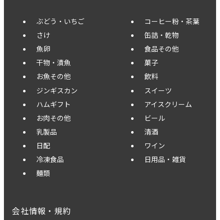
ぶどう・いちご
コーヒー粉・茶葉
さけ
缶詰・乾物
魚卵
食品その他
干物・漬魚
菓子
お魚その他
飲料
ジンギスカン
スイーツ
ハムギフト
アイスクリーム
お肉その他
ビール
乳製品
清酒
日配
ワイン
冷凍食品
日用品・雑貨
麺類
会社情報・規約