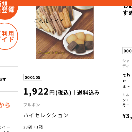
新規会
も
員登録
す
ご利用ガイド
ご利用
ガイド
00
シャ
ディ
ｔｈ
000105
探す
ｅ
ｓｗ
1,922
円(税込)｜送料込み
ｅｅ
ミル
ｔ...
ク・
から
ブルボン
苺・
抹茶
ハイセレクション
¥3
×各
16
33袋・1箱
スイー