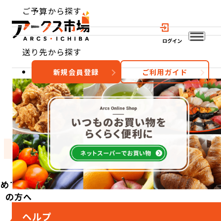
ご予算から探す
ログイン
送り先から探す
新規会員登録
ご利用ガイド
おすすめ
特集
カテゴリー
初めてご利用
の方へ
ヘルプ