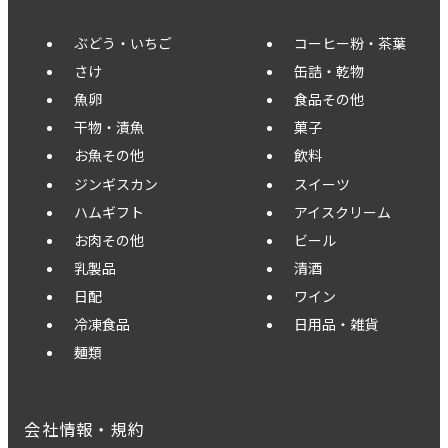
ぶどう・いちご
コーヒー粉・茶葉
さけ
缶詰・乾物
魚卵
食品その他
干物・漬魚
菓子
お魚その他
飲料
ジンギスカン
スイーツ
ハムギフト
アイスクリーム
お肉その他
ビール
乳製品
清酒
日配
ワイン
冷凍食品
日用品・雑貨
麺類
会社情報・規約