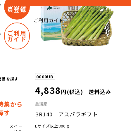
新規会
員登録
ご利用ガイド
ご利用
ガイド
0000UB
商品を探す
4,838
円(税込)｜送料込み
特集から
美瑛産
探す
BR140 アスパラギフト
Lサイズ以上800ｇ
スイー