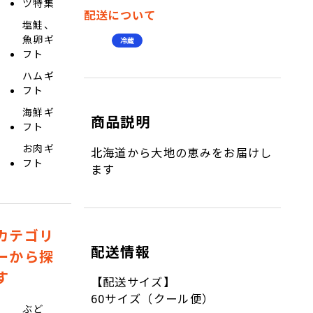
ツ特集
配送について
塩鮭、
魚卵ギ
冷蔵
フト
ハムギ
フト
海鮮ギ
商品説明
フト
お肉ギ
北海道から大地の恵みをお届けし
フト
ます
カテゴリ
配送情報
ーから探
す
【配送サイズ】
60サイズ（クール便）
ぶど