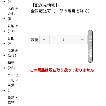
(4)
【配送先地域】
お肉そ
全国配送可（一部の離島を除く）
の他
(6)
乳製品
(11)
カ
日配
数量
−
＋
ー
(4)
ト
に
冷凍食
追
品(7)
加
麺類
(28)
この商品は現在取り扱っておりません
コーヒ
ー粉・
茶葉
(1)
缶詰・
乾物