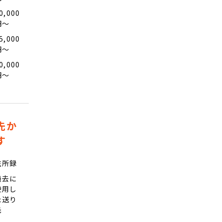
0,000
円〜
5,000
円〜
0,000
円〜
先か
す
住所録
過去に
使用し
た送り
先