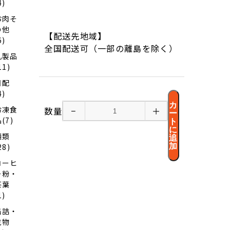
4)
お肉そ
の他
【配送先地域】
6)
全国配送可（一部の離島を除く）
乳製品
11)
日配
4)
カ
冷凍食
数量
−
＋
ー
(7)
ト
に
麺類
追
加
28)
コーヒ
ー粉・
茶葉
1)
缶詰・
乾物