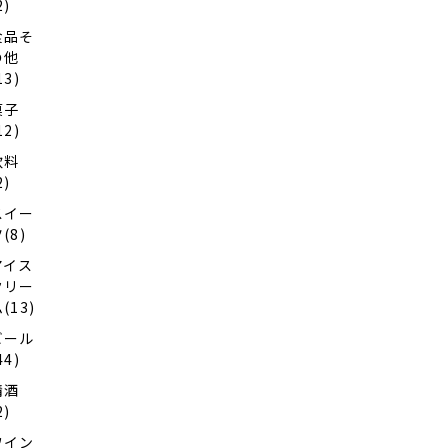
2)
食品そ
の他
13)
菓子
12)
飲料
2)
スイー
(8)
アイス
クリー
(13)
ビール
44)
清酒
2)
ワイン