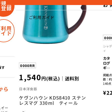
新規会
お
員登録
ご利用ガイド
ご利用
ガイド
000
シャ
ィ
カタ
ログ
0000RR
ギフ
探す
ト
1,540
掲載
彩...
円(税込)｜送料別
数：
140点
から
日本洋食器
¥2
ケヴンハウン KDS8410 ステン
レスマグ 330ml ティール
スイー