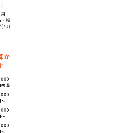
1)
日用
品・雑
(71)
算か
す
,000
円未満
,000
円〜
,000
円〜
,000
円〜