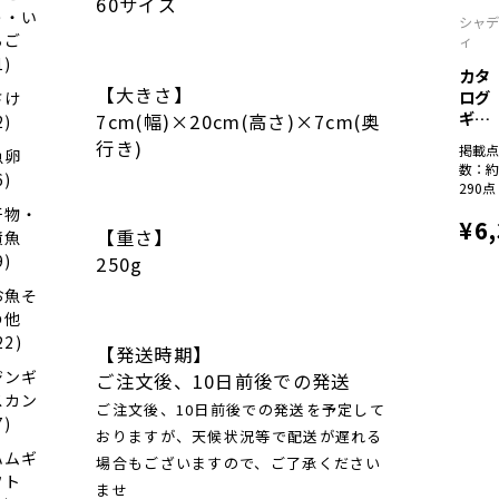
60サイズ
う・い
シャ
ちご
ィ
1)
カタ
【大きさ】
ログ
さけ
ギフ
7cm(幅)×20cm(高さ)×7cm(奥
2)
ト
行き)
掲載
魚卵
彩...
数：
6)
290点
干物・
¥6
【重さ】
漬魚
9)
250g
お魚そ
の他
22)
【発送時期】
ジンギ
ご注文後、10日前後での発送
スカン
ご注文後、10日前後での発送を予定して
7)
おりますが、天候状況等で配送が遅れる
ハムギ
場合もございますので、ご了承ください
フト
ませ