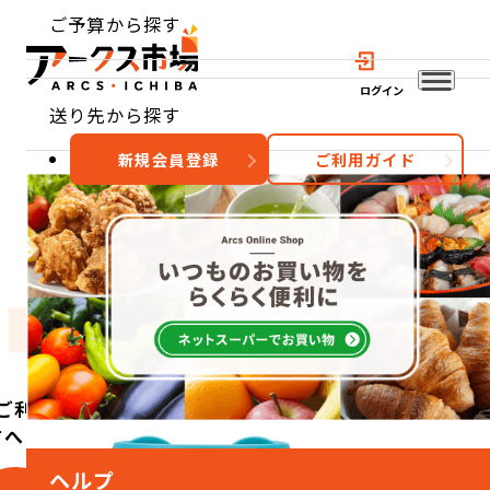
ご予算から探す
ログイン
送り先から探す
新規会員登録
ご利用ガイド
おすすめ
特集
カテゴリー
ご利用
方へ
ヘルプ
こ