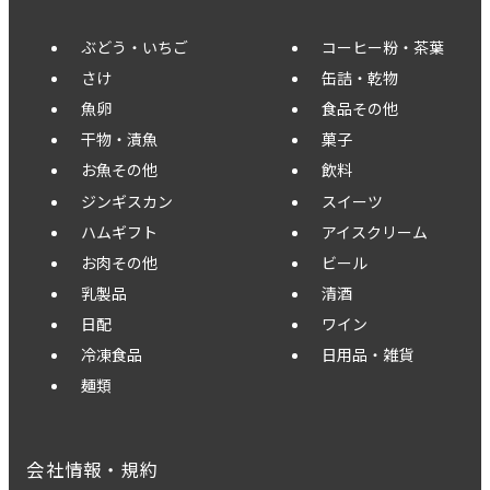
ぶどう・いちご
コーヒー粉・茶葉
さけ
缶詰・乾物
魚卵
食品その他
干物・漬魚
菓子
お魚その他
飲料
ジンギスカン
スイーツ
ハムギフト
アイスクリーム
お肉その他
ビール
乳製品
清酒
日配
ワイン
冷凍食品
日用品・雑貨
麺類
会社情報・規約