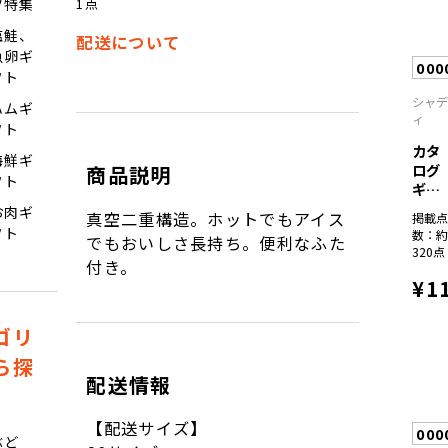
1点
ツ特集
塩鮭、
配送について
魚卵ギ
000
フト
シャ
ハムギ
ィ
フト
カタ
海鮮ギ
ログ
商品説明
フト
ギフ
ト
お肉ギ
真空二重構造。ホットでもアイス
掲載
彩...
フト
数：
でもおいしさ長持ち。便利なふた
320点
付き。
¥1
ゴリ
ら探
配送情報
【配送サイズ】
000
ぶど