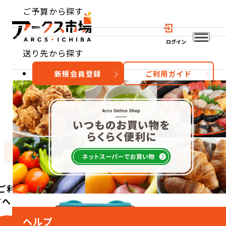
ご予算から探す
ログイン
送り先から探す
新規会員登録
ご利用ガイド
おすすめ
特集
カテゴリー
ご利用
方へ
ヘルプ
こ