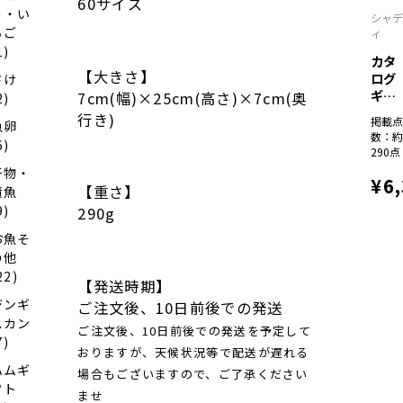
60サイズ
う・い
シャ
ちご
ィ
1)
カタ
【大きさ】
ログ
さけ
ギフ
7cm(幅)×25cm(高さ)×7cm(奥
2)
ト
行き)
掲載
魚卵
彩...
数：
6)
290点
干物・
¥6
【重さ】
漬魚
9)
290g
お魚そ
の他
22)
【発送時期】
ジンギ
ご注文後、10日前後での発送
スカン
ご注文後、10日前後での発送を予定して
7)
おりますが、天候状況等で配送が遅れる
ハムギ
場合もございますので、ご了承ください
フト
ませ