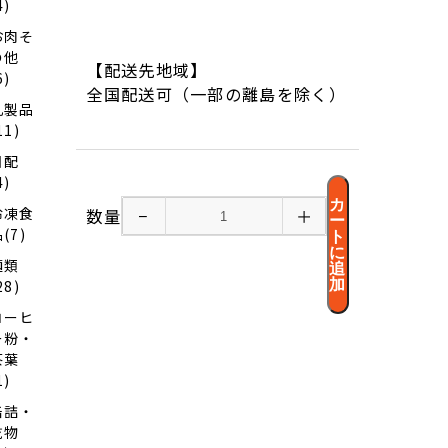
4)
お肉そ
の他
【配送先地域】
6)
全国配送可（一部の離島を除く）
乳製品
11)
日配
4)
カ
冷凍食
数量
−
＋
ー
(7)
ト
に
麺類
追
加
28)
コーヒ
ー粉・
茶葉
1)
缶詰・
乾物