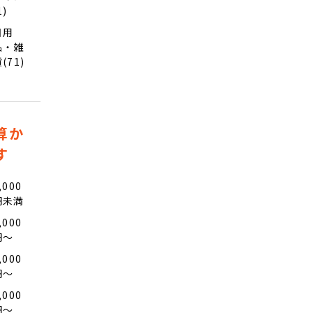
1)
日用
品・雑
(71)
算か
す
,000
円未満
,000
円〜
,000
円〜
,000
円〜