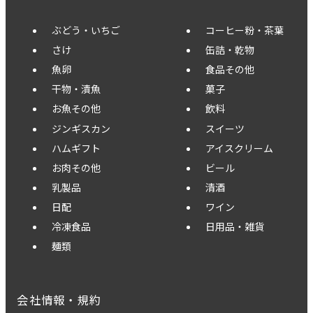
ぶどう・いちご
コーヒー粉・茶葉
さけ
缶詰・乾物
魚卵
食品その他
干物・漬魚
菓子
お魚その他
飲料
ジンギスカン
スイーツ
ハムギフト
アイスクリーム
お肉その他
ビール
乳製品
清酒
日配
ワイン
冷凍食品
日用品・雑貨
麺類
会社情報・規約