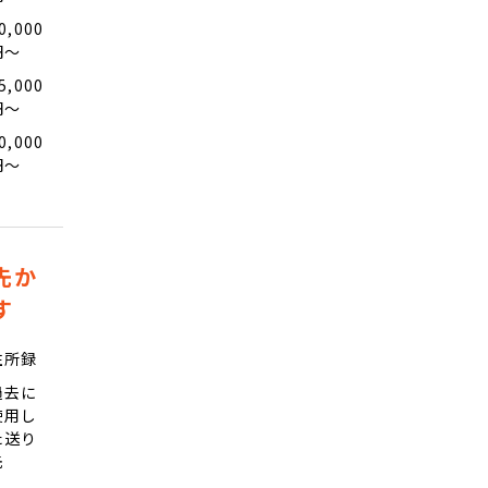
0,000
円〜
5,000
円〜
0,000
円〜
先か
す
住所録
過去に
使用し
た送り
先