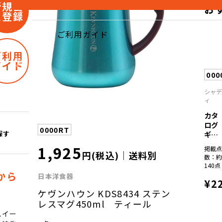
新規会
お
員登録
ご利用ガイド
ご利用
ガイド
000
シャ
ィ
カタ
ログ
0000RT
ギフ
探す
ト
1,925
掲載
彩...
円(税込)｜送料別
数：
140点
から
日本洋食器
¥2
ケヴンハウン KDS8434 ステン
レスマグ450ml ティール
スイー