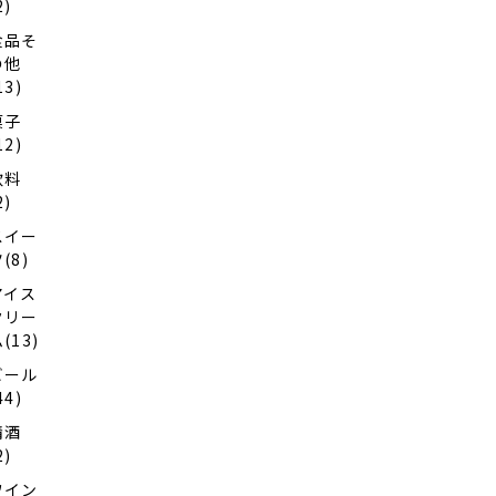
2)
食品そ
の他
13)
菓子
12)
飲料
2)
スイー
(8)
アイス
クリー
(13)
ビール
44)
清酒
2)
ワイン