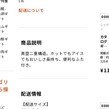
1点
ツ特集
塩鮭、
配送について
魚卵ギ
000
フト
シャ
ハムギ
ィ
フト
カタ
海鮮ギ
ログ
商品説明
フト
ギフ
ト
お肉ギ
真空二重構造。ホットでもアイス
掲載
彩...
フト
数：
でもおいしさ長持ち。便利なふた
320点
付き。
¥1
ゴリ
ら探
配送情報
【配送サイズ】
000
ぶど