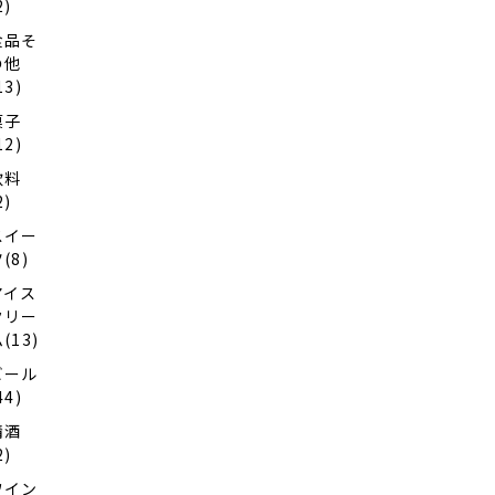
2)
食品そ
の他
13)
菓子
12)
飲料
2)
スイー
(8)
アイス
クリー
(13)
ビール
44)
清酒
2)
ワイン