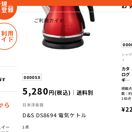
新規会
お
員登録
ご利用ガイド
ご利用
ガイド
000
シャ
ィ
カタ
ログ
0000SX
ギフ
探す
ト
5,280
掲載
彩...
円(税込)｜送料別
数：
140点
から
日本洋食器
¥2
D&S DS8694 電気ケトル
1点
スイー