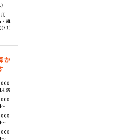
1)
日用
品・雑
(71)
算か
す
,000
円未満
,000
円〜
,000
円〜
,000
円〜