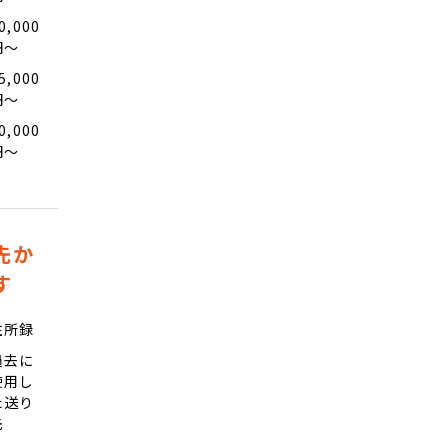
0,000
円〜
5,000
円〜
0,000
円〜
先か
す
住所録
過去に
使用し
た送り
先