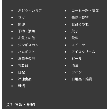
ぶどう・いちご
コーヒー粉・茶葉
さけ
缶詰・乾物
魚卵
食品その他
干物・漬魚
菓子
お魚その他
飲料
ジンギスカン
スイーツ
ハムギフト
アイスクリーム
お肉その他
ビール
乳製品
清酒
日配
ワイン
冷凍食品
日用品・雑貨
麺類
会社情報・規約