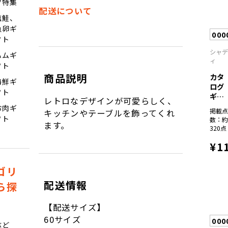
ツ特集
配送について
塩鮭、
魚卵ギ
000
フト
シャ
ハムギ
ィ
フト
商品説明
カタ
海鮮ギ
ログ
フト
ギフ
レトロなデザインが可愛らしく、
ト
お肉ギ
掲載
キッチンやテーブルを飾ってくれ
彩...
フト
数：
ます。
320点
¥1
ゴリ
配送情報
ら探
【配送サイズ】
60サイズ
000
ぶど