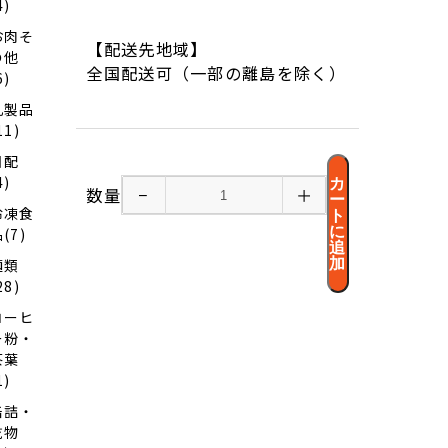
4)
お肉そ
【配送先地域】
の他
全国配送可（一部の離島を除く）
6)
乳製品
11)
日配
4)
カ
数量
−
＋
ー
冷凍食
ト
に
(7)
追
加
麺類
28)
コーヒ
ー粉・
茶葉
1)
缶詰・
乾物