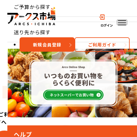
ご予算から探す
ログイン
送り先から探す
新規会員登録
ご利用ガイド
おすすめ
特集
カテゴリー
ご利用
方へ
ヘルプ
こ