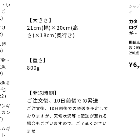
う・い
シャ
ちご
ィ
1)
【大きさ】
カタ
21cm(幅)×20cm(高
ログ
さけ
ギフ
2)
さ)×18cm(奥行き)
ト
掲載
魚卵
彩...
数：
6)
290点
【重さ】
干物・
¥6
漬魚
800g
9)
お魚そ
の他
【発送時期】
22)
ご注文後、10日前後での発送
ジンギ
ご注文後、10日前後での発送を予定して
スカン
おりますが、天候状況等で配送が遅れる
7)
場合もございますので、ご了承ください
ハムギ
ませ
フト