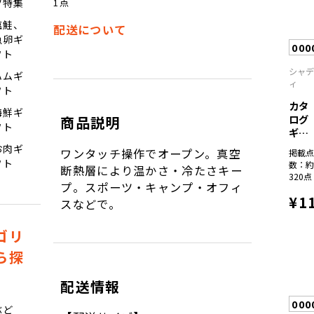
1点
ツ特集
塩鮭、
配送について
魚卵ギ
000
フト
シャ
ハムギ
ィ
フト
カタ
海鮮ギ
ログ
商品説明
フト
ギフ
ト
お肉ギ
ワンタッチ操作でオープン。真空
掲載
彩...
フト
数：
断熱層により温かさ・冷たさキー
320点
プ。スポーツ・キャンプ・オフィ
¥1
スなどで。
ゴリ
ら探
配送情報
000
ぶど