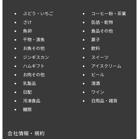
ぶどう・いちご
コーヒー粉・茶葉
さけ
缶詰・乾物
魚卵
食品その他
干物・漬魚
菓子
お魚その他
飲料
ジンギスカン
スイーツ
ハムギフト
アイスクリーム
お肉その他
ビール
乳製品
清酒
日配
ワイン
冷凍食品
日用品・雑貨
麺類
会社情報・規約