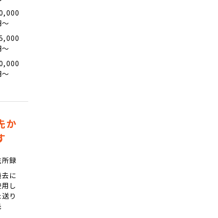
0,000
円〜
5,000
円〜
0,000
円〜
先か
す
住所録
過去に
使用し
た送り
先