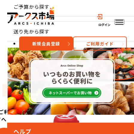
ご予算から探す
ログイン
送り先から探す
新規会員登録
ご利用ガイド
おすすめ
特集
カテゴリー
ご利用
方へ
ヘルプ
こ