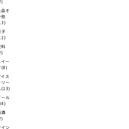
2)
食品そ
の他
13)
菓子
12)
飲料
2)
スイー
(8)
アイス
クリー
(13)
ビール
44)
清酒
2)
ワイン