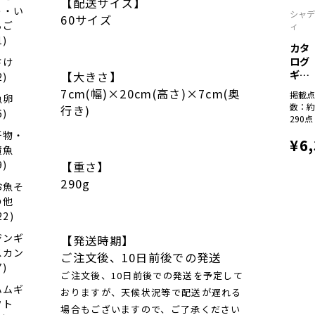
【配送サイズ】
う・い
シャ
60サイズ
ちご
ィ
1)
カタ
ログ
さけ
ギフ
【大きさ】
2)
ト
7cm(幅)×20cm(高さ)×7cm(奥
掲載
魚卵
彩...
数：
行き)
6)
290点
干物・
¥6
漬魚
9)
【重さ】
290g
お魚そ
の他
22)
ジンギ
【発送時期】
スカン
ご注文後、10日前後での発送
7)
ご注文後、10日前後での発送を予定して
ハムギ
おりますが、天候状況等で配送が遅れる
フト
場合もございますので、ご了承ください