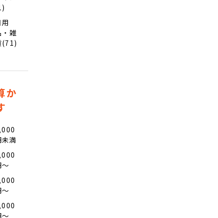
1)
日用
品・雑
(71)
算か
す
,000
円未満
,000
円〜
,000
円〜
,000
円〜