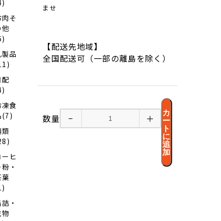
4)
ませ
お肉そ
の他
6)
【配送先地域】
乳製品
全国配送可（一部の離島を除く）
11)
日配
4)
冷凍食
カ
(7)
数量
−
＋
ー
ト
麺類
に
28)
追
加
コーヒ
ー粉・
茶葉
1)
缶詰・
乾物