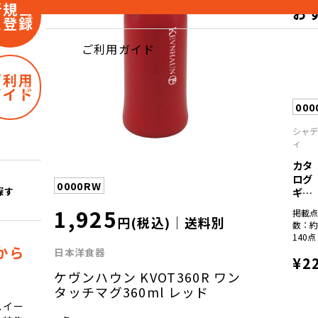
新規会
お
員登録
ご利用ガイド
ご利用
ガイド
000
シャ
ィ
カタ
ログ
0000RW
ギフ
探す
ト
1,925
掲載
彩...
円(税込)｜送料別
数：
140点
から
日本洋食器
¥2
ケヴンハウン KVOT360R ワン
タッチマグ360ml レッド
スイー