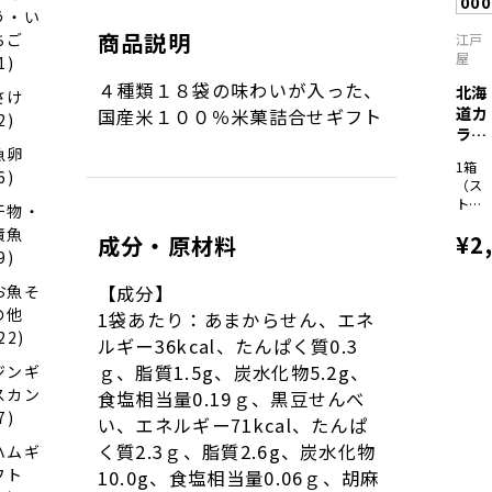
00
ャラ
う・い
メル
商品説明
ちご
江戸
×各
屋
1)
９）
４種類１８袋の味わいが入った、
北海
さけ
道カ
国産米１００％米菓詰合せギフト
2)
ラフ
魚卵
ルバ
1箱
ウ...
6)
（ス
トロ
干物・
ベリ
漬魚
¥2
成分・原材料
ーバ
9)
ウ
ム、
お魚そ
【成分】
りん
の他
ごバ
1袋あたり：あまからせん、エネ
ウ
22)
ルギー36kcal、たんぱく質0.3
ム、
ｇ、脂質1.5g、炭水化物5.2g、
ジンギ
ブル
ーベ
スカン
食塩相当量0.19ｇ、黒豆せんべ
リー
7)
い、エネルギー71kcal、たんぱ
バウ
ム、
く質2.3ｇ、脂質2.6g、炭水化物
ハムギ
赤肉
フト
10.0g、食塩相当量0.06ｇ、胡麻
メロ