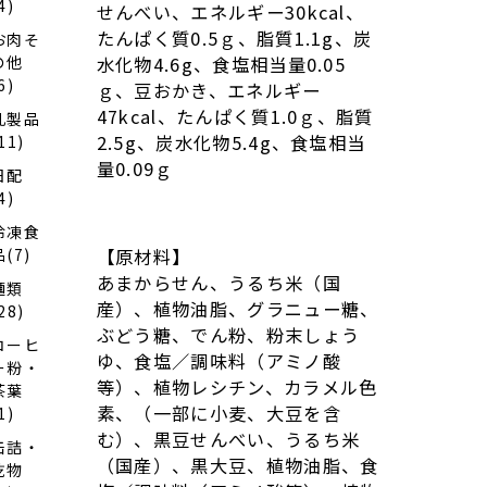
4)
せんべい、エネルギー30kcal、
ンバ
ウ
たんぱく質0.5ｇ、脂質1.1g、炭
お肉そ
ム、
の他
水化物4.6g、食塩相当量0.05
青肉
6)
メロ
ｇ、豆おかき、エネルギー
ンバ
47kcal、たんぱく質1.0ｇ、脂質
乳製品
ウ
2.5g、炭水化物5.4g、食塩相当
11)
ム、
餡子
量0.09ｇ
日配
バウ
ム×
4)
各１
冷凍食
個）
品(7)
【原材料】
あまからせん、うるち米（国
麺類
産）、植物油脂、グラニュー糖、
28)
ぶどう糖、でん粉、粉末しょう
コーヒ
ゆ、食塩／調味料（アミノ酸
ー粉・
等）、植物レシチン、カラメル色
茶葉
素、（一部に小麦、大豆を含
1)
む）、黒豆せんべい、うるち米
缶詰・
（国産）、黒大豆、植物油脂、食
乾物