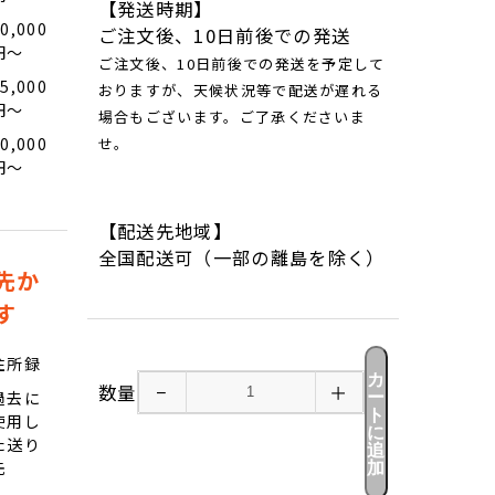
【発送時期】
0,000
ご注文後、10日前後での発送
円〜
ご注文後、10日前後での発送を予定して
5,000
おりますが、天候状況等で配送が遅れる
円〜
場合もございます。ご了承くださいま
0,000
せ。
円〜
【配送先地域】
全国配送可（一部の離島を除く）
先か
す
住所録
カ
数量
−
＋
ー
過去に
ト
使用し
に
た送り
追
先
加