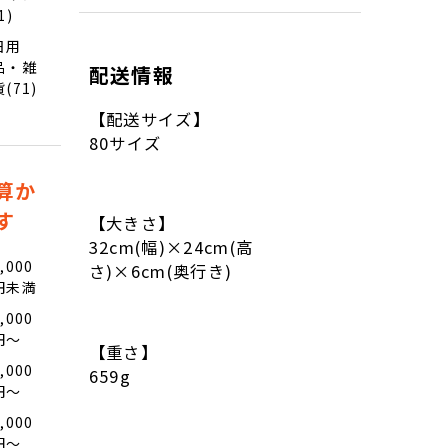
1)
日用
品・雑
配送情報
貨(71)
【配送サイズ】
80サイズ
算か
す
【大きさ】
32cm(幅)×24cm(高
,000
さ)×6cm(奥行き)
円未満
,000
円〜
【重さ】
,000
659g
円〜
,000
円〜