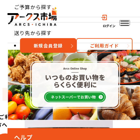
ご予算から探す
ログイン
送り先から探す
新規会員登録
ご利用ガイド
おすすめ
特集
カテゴリー
ご利用
方へ
ヘルプ
こ