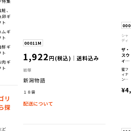
ツ特集
塩鮭、
魚卵ギ
フト
00
ハムギ
シャ
フト
ディ
00011M
海鮮ギ
ザ・
1,922
フト
スウ
円(税込)｜送料込み
ィー
お肉ギ
ツ
フト
蜜フ
岩塚
蜜...
ィナ
新潟物語
ンシ
ェ
¥4
×18
１８袋
モン
ゴリ
＆は
配送について
ちみ
ら探
つ・
チョ
コレ
ート
ぶど
＆キ