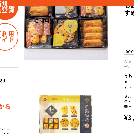
新規会
も
員登録
す
ご利用ガイド
ご利用
ガイド
00
シャ
ディ
ｔｈ
探す
ｅ
ｓｗ
ｅｅ
ミル
ｔ...
ク・
から
苺・
抹茶
¥3
×各
16
スイー