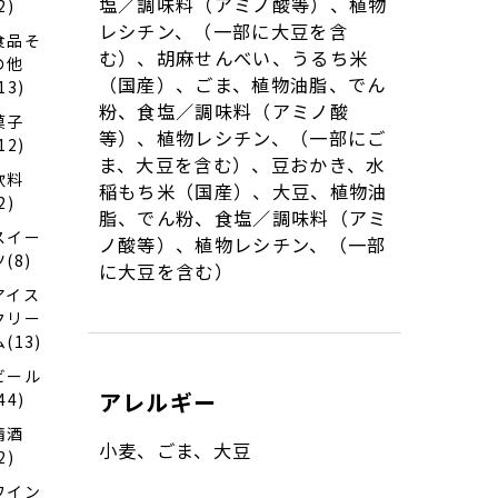
塩／調味料（アミノ酸等）、植物
2)
レシチン、（一部に大豆を含
食品そ
む）、胡麻せんべい、うるち米
の他
（国産）、ごま、植物油脂、でん
13)
粉、食塩／調味料（アミノ酸
菓子
等）、植物レシチン、（一部にご
12)
ま、大豆を含む）、豆おかき、水
飲料
稲もち米（国産）、大豆、植物油
2)
脂、でん粉、食塩／調味料（アミ
スイー
ノ酸等）、植物レシチン、（一部
ツ(8)
に大豆を含む）
アイス
クリー
ム(13)
ビール
アレルギー
44)
清酒
小麦、ごま、大豆
2)
ワイン