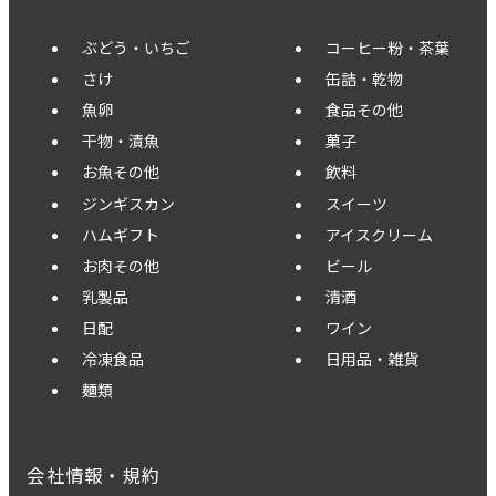
ぶどう・いちご
コーヒー粉・茶葉
さけ
缶詰・乾物
魚卵
食品その他
干物・漬魚
菓子
お魚その他
飲料
ジンギスカン
スイーツ
ハムギフト
アイスクリーム
お肉その他
ビール
乳製品
清酒
日配
ワイン
冷凍食品
日用品・雑貨
麺類
会社情報・規約