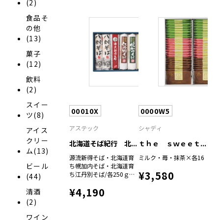
(2)
食品そ
の他
(13)
菓子
(12)
飲料
(2)
スイー
00010X
0000W5
ツ(8)
アステック
シャディ
アイス
クリー
北海道そば紀行 北...
ｔｈｅ ｓｗｅｅｔ...
ム(13)
源流新得そば・北海道育
ミルク・苺・抹茶×各16
ビール
ち幌加内そば・北海道育
¥3,580
ち江丹別そば/各250ｇ、
(44)
北海道新得八割そば/200
¥4,190
清酒
ｇ×2、新得めんつゆ/75
ｍｌ×4
(2)
ワイン