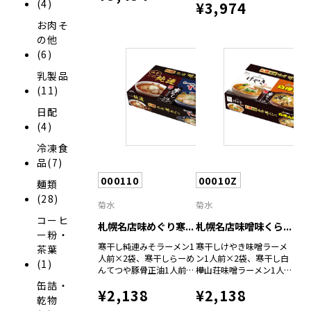
(4)
¥3,974
350gPET×2
人前×6袋
お肉そ
の他
(6)
乳製品
(11)
日配
(4)
冷凍食
品(7)
000110
00010Z
麺類
(28)
菊水
菊水
コーヒ
札幌名店味めぐり寒...
札幌名店味噌味くら...
ー粉・
寒干し純連みそラーメン1
寒干しけやき味噌ラーメ
茶葉
人前×2袋、寒干しらーめ
ン1人前×2袋、寒干し白
(1)
んてつや豚骨正油1人前
樺山荘味噌ラーメン1人前
×2袋
×2袋
缶詰・
¥2,138
¥2,138
乾物