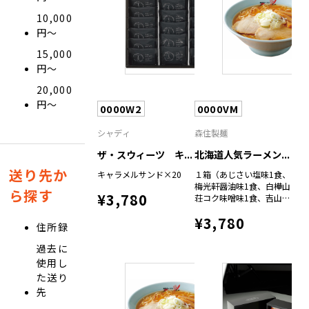
10,000
円〜
15,000
円〜
20,000
円〜
0000W2
0000VM
シャディ
森住製麺
ザ・スウィーツ キ...
北海道人気ラーメン...
送り先か
キャラメルサンド×20
１箱（あじさい塩味1食、
梅光軒醤油味1食、白樺山
ら探す
¥3,780
荘コク味噌味1食、吉山商
店焦がししょうゆ1食、ら
¥3,780
ーめん空味噌味１食、波
住所録
飛沫塩とんこつ1食）
過去に
使用し
た送り
先