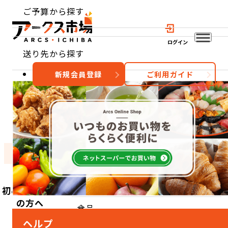
ご予算から探す
ログイン
送り先から探す
新規会員登録
ご利用ガイド
おすすめ
特集
カテゴリー
TOP
カテゴリーから探す
食品
初めてご利用
の方へ
食品
ヘルプ