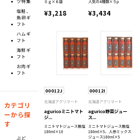
ツ特集
０ｇ×６袋
人気の4種類×５p
塩鮭、
¥3,218
¥3,434
魚卵ギ
フト
ハムギ
フト
海鮮ギ
フト
お肉ギ
フト
00012J
00012I
北海道アグリマート
北海道アグリマート
カテゴリ
aguricoミニトマト
agurico野菜ジュー
ーから探
ジ...
ス...
す
ミニトマトジュース無塩
ミニトマトジュース無塩
180ml×10
180ml×5、人参ミックス
ジュース180ml×5
ぶど