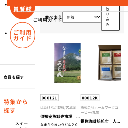
新規会
員登録
絞
り
並べ変え
ご利用ガイド
込
み
ご利用
ガイド
商品を探す
00012L
00012K
特集から
はたけなか製麺/宮城県
株式会社ホームワークコ
探す
ーヒー/札幌
倶知安魚卸売市場 ...
福住珈琲焙煎店 人...
スイー
なまらうまいうどん２０