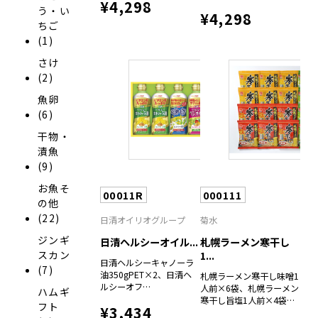
¥4,298
う・い
¥4,298
ちご
(1)
さけ
(2)
魚卵
(6)
干物・
漬魚
(9)
お魚そ
00011R
000111
の他
(22)
日清オイリオグループ
菊水
ジンギ
日清ヘルシーオイル...
札幌ラーメン寒干し
スカン
1...
日清ヘルシーキャノーラ
(7)
油350gPET×2、日清ヘ
札幌ラーメン寒干し味噌1
ルシーオフ
人前×6袋、札幌ラーメン
ハムギ
350gPET×1、日清ヘル
寒干し旨塩1人前×4袋、
フト
¥3,434
シーベジオイル
札幌ラーメン寒干し醤油1