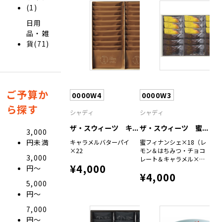
(1)
日用
品・雑
貨(71)
ご予算か
0000W4
0000W3
ら探す
シャディ
シャディ
ザ・スウィーツ キ...
ザ・スウィーツ 蜜...
3,000
円未満
キャラメルバターパイ
蜜フィナンシェ×18（レ
×22
モン＆はちみつ・チョコ
3,000
レート＆キャラメル×各
¥4,000
円〜
９）
¥4,000
5,000
円〜
7,000
円〜