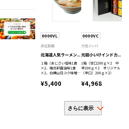
0000VL
0000VC
森住製麺
元祖小いけ
北海道人気ラーメン...
元祖小いけインドカ...
１箱（あじさい塩味1食
1箱（甘口200ｇ×2 中
×2、梅光軒醤油味1食
辛200ｇ×2 オリジナル
×2、白樺山荘コク味噌味
（辛口）200ｇ×2）
1食×2、吉山商店焦がし
¥5,400
¥4,968
しょうゆ1食×2、らーめ
ん空味噌味１食×2）
さらに表示